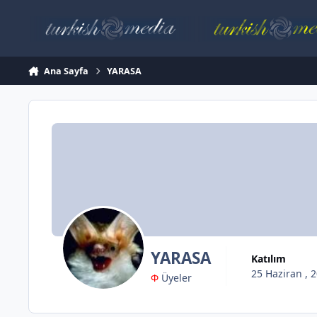
İçeriğe atla
Ana Sayfa
YARASA
YARASA
Katılım
25 Haziran , 
Φ
Üyeler