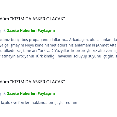
DA ASKER OLACAK"
e kürdüm "KIZIM DA ASKER OLACAK"
şlık
Gazete Haberleri Paylaşımı
şım, ulusal anlamda Türk kimliğinin ne olduğu 50 defa tartışıldı bu forumda.
kime hizmet edersiniz anlamam ki (Ahmet Altan gibi)... Kim bu ülkede milliyet anlamında sa
umhuriyeti vatandaşı yazar! Ne istediğinizi bile bilmiyorsunuz bir durup düş
ilerine hizmet ve yalakalık etmek yerine) kendine başka ülke arar! Ben çerkesim, ama Tür
nda gocunacak ne var? Ben Şeyh Sait gibi vatan hainlerinden
DA ASKER OLACAK"
u ülke adını tanımışım, bana neden kimse karışmıyor çerkesce konuşmak olunca
e kürdüm "KIZIM DA ASKER OLACAK"
 ediyor bi düşünün ya! Ahmet Altanmışmışmış... Ulusal kimliği yıkmak için vermişler ağzın
şlık
Gazete Haberleri Paylaşımı
k miliyetçiliği, halkları tanımamamk bilmem nee...! Vazgeçi arttık anlayın ! Bu kad
Eeee ne var bunda biraz Atatürkçülük ve fikirleri hakkında bir şeyler edinin
ünün farkı