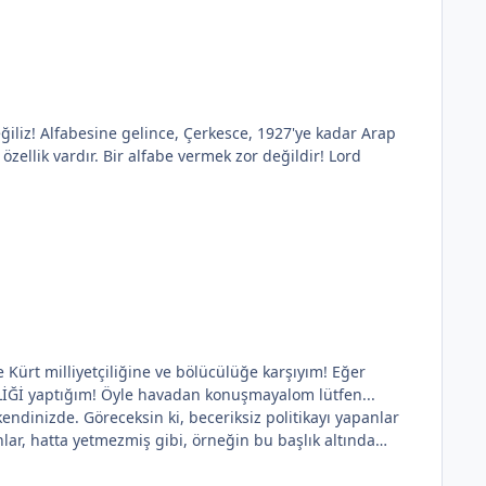
dar Arap
itikayı yapanlar
lar, hatta yetmezmiş gibi, örneğin bu başlık altında
 prim vermesidir... Argümanı getiren ben