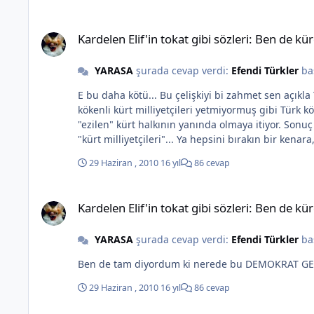
Kardelen Elif'in tokat gibi sözleri: Ben de kürdüm "KIZIM 
Kardelen Elif'in tokat gibi sözleri: Ben d
YARASA
şurada cevap verdi:
Efendi Türkler
ba
E bu daha kötü... Bu çelişkiyi bi zahmet sen açıkla Yahu neymiş bu Kürtler? Türkiye'nin her yerinde varlar, devletin her kadamesinde varlar ve hala eziliyoz da eziliyoz! Kürt
kökenli kürt milliyetçileri yetmiyormuş gibi Türk kökenli Kürt milliyetçiler de türemeye 
"ezilen" kürt halkının yanında olmaya itiyor. Sonuç ne? Bir bakıyoruz ki demokratik ve sosyalist geçinen "Kürt kökenli kürt milliyetçileri"nin yanı sıra, Kürt bile olmadığı halde
"kürt milliyetçileri"... Ya hepsini bırakın bir kenara, siz açlıktan ölseniz (daha doğrusu öldürülseniz, aç bırakılsanız) ve size uydurma bir sorun empoze edilse açlığınızı unutup
kavga dövüş gidersiniz... İşte neden adam olamadığımızın bir küçük tablosu size... Ortada ölüm var ölü
29 Haziran , 2010
16 yıl
86 cevap
Yok yere bir saldırı ile öldürüldüğünü düşünün, insafınız bu kadar mı kurudu!!! Bu ölüm üzerinden bile mi beceriksizce politika yaparsınız? Ve h
başlığında olduğu gibi evirip çevirip uydurma sorunlara getirip Kürt milliyetçil
Kardelen Elif'in tokat gibi sözleri: Ben de kürdüm "KIZIM 
işinize gelmiyor! Bu kadar basit işte masum bir in
Kardelen Elif'in tokat gibi sözleri: Ben d
YARASA
şurada cevap verdi:
Efendi Türkler
ba
29 Haziran , 2010
16 yıl
86 cevap