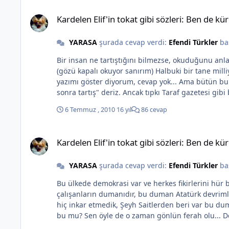
Kardelen Elif'in tokat gibi sözleri: Ben de kürdüm "KIZIM 
Kardelen Elif'in tokat gibi sözleri: Ben d
YARASA
şurada cevap verdi:
Efendi Türkler
ba
Bir insan ne tartıştığını bilmezse, okuduğunu anlamak yerine bazı değe
(gözü kapalı okuyor sanırım) Halbuki bir tane milliyetçi yazımı göster diyorum, cevap yok Bana bir tane, beni suçladığın anlamda "bir ırkı başka bir ırktan üstün gördüğüm"
yazımı göster diyorum, cevap yok... Ama bütün bu yazdıklarımdan sonra şunu diyebiliyor ise: Adama, "kardeşim yazılanları oku, ne bahsettiğimizi bir anla, farkı öğren ondan
sonra tartış" deriz. Ancak tıpkı Taraf gazetesi gibi bir misyon yüklenmiş bir kimsenin yazacaklarını şimdiden tahmin edebilirsiniz. Taktiri okuyucuya bırakıyor ve bu tartışmayı
kendi adıma sonlandırıyorum. Lafımıza bakmadan, içeriğini anlamadan, her başlıkta yaptığınız gibi konuyu aynı yere getirip, (1) ulus anlayışını, (2) Türk Silahlı Kuvvetlerini ve
6 Temmuz , 2010
16 yıl
86 cevap
(3) Atatürk ilkelerini yıpratıcı propaganda fırsatı buluyorsunuz! Yukarıda "Gecekuşu" arkadaşımız çok güzel bir noktadan yaklaşıyor tartışmay
ertesinde gelen yazıya bakın!
Kardelen Elif'in tokat gibi sözleri: Ben de kürdüm "KIZIM 
Kardelen Elif'in tokat gibi sözleri: Ben d
YARASA
şurada cevap verdi:
Efendi Türkler
ba
Bu ülkede demokrasi var ve herkes fikirlerini hür bir biçimde ifade edebiliyor! İran'd
çalışanların dumanıdır, bu duman Atatürk devrimlerini ve ilkelerini kabullenemeyen
hiç inkar etmedik, Şeyh Saitlerden beri var bu duman!!! Ve ben o dumanın biteceğine de inanmıyorum. Dış güdümlü olarak arada bir artar o duman, arada 
bu mu? Sen öyle de o zaman gönlün ferah olu... Derdin bu olsun be Daha önce de sordum yine soracağım. Bana bir tane mil
devam et! İçi boş suçlamalara karnı tok bu forumu okuyanların! Evet son çırpınışlar, son saldırılar. Bu düşünce ve bu düşünce insan