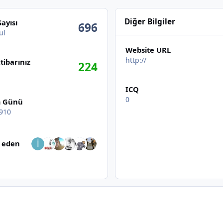
Diğer Bilgiler
Sayısı
696
ul
Website URL
http://
İtibarınız
224
ICQ
0
 Günü
910
Edenlere Göz at
p eden