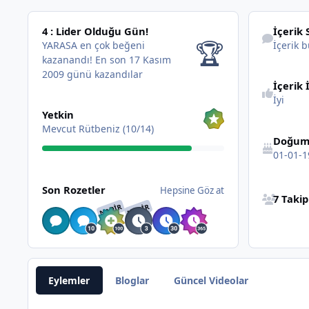
4 : Lider Olduğu Gün!
İçerik bul
4 : Lider Olduğu Gün!
İçerik 
🏆
YARASA en çok beğeni
İçerik b
kazanandı!
En son 17 Kasım
2009 günü kazandılar
İçerik 
İyi
Hepsine Göz at
Yetkin
Mevcut Rütbeniz (10/14)
Doğum
01-01-1
Hepsine Göz at
Bütün Takip 
Son Rozetler
Hepsine Göz at
7 Taki
NADIR
NADIR
Eylemler
Bloglar
Güncel Videolar