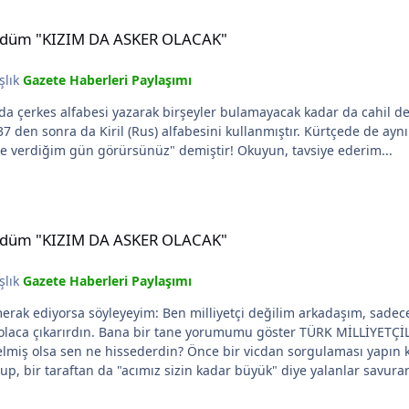
DA ASKER OLACAK"
e kürdüm "KIZIM DA ASKER OLACAK"
şlık
Gazete Haberleri Paylaşımı
rak birşeyler bulamayacak kadar da cahil değiliz! Alfabesine gelince, Çerkesce, 1927'ye ka
ni kullanmıştır. Kürtçede de aynı özellik vardır. Bir alfabe vermek zor değildir! Lord
Curzon, Lozan anlaşmasında "ben onlara bir alfabe verdiğim gün görürsünüz" demiştir! Okuyun, tavsiye ederim...
DA ASKER OLACAK"
e kürdüm "KIZIM DA ASKER OLACAK"
şlık
Gazete Haberleri Paylaşımı
ım! Öyle havadan konuşmayalom lütfen...
 hissederdin? Önce bir vicdan sorgulaması yapın kendinizde. Göreceksin ki, beceriksiz pol
p, bir taraftan da "acımız sizin kadar büyük" diye yalanlar savuran
im de kızdığım, demokrat geçinen(!) insanlarımızın bu demokrat maskelilere
anlayın, sonra argümanınızı tartışırız!