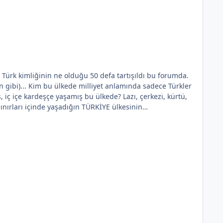
dece Türkler
ünün ya! Bundan gocunan, mutlu
k vatandaşıyım. Aile
? Neden ben ayrı bir bayrak
ıza bir
ar mı zor yoksa para mı