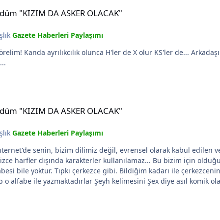
DA ASKER OLACAK"
e kürdüm "KIZIM DA ASKER OLACAK"
şlık
Gazete Haberleri Paylaşımı
..
DA ASKER OLACAK"
e kürdüm "KIZIM DA ASKER OLACAK"
şlık
Gazete Haberleri Paylaşımı
ılamaz... Bu bizim için olduğu kadar yunanistan için de, Slovenya için de geçerlidir.
fabesi bile yoktur. Tıpkı çerkezce gibi. Bildiğim kadarı ile çerkezcen
X harfleri sonradan uydurulmuştur. Şimdi de kalkıp o alfabe ile yaz
DA ASKER OLACAK"