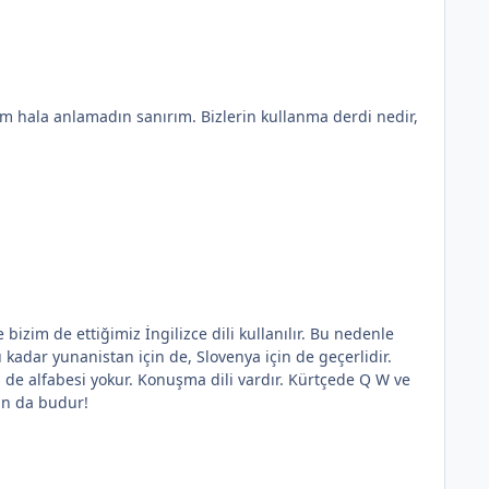
in de alfabesi yokur. Konuşma dili vardır. Kürtçede Q W ve
maktadırlar Şeyh kelimesini Şex diye asıl komik olan da budur!