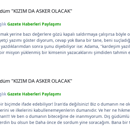
DA ASKER OLACAK"
e kürdüm "KIZIM DA ASKER OLACAK"
şlık
Gazete Haberleri Paylaşımı
rlere gözü kapalı saldırmaya çalışırsa böyle olur: Biz ne demişiz? Ama arkadaşımız ısrarla ne 
a ve "...ci" leri bırakın diyor... Ve
DA ASKER OLACAK"
e kürdüm "KIZIM DA ASKER OLACAK"
şlık
Gazete Haberleri Paylaşımı
a değilsiniz! Biz o dumanın ne olduğunu iyi biliyoruz! O duman bu ülkeyi bölmeye
lerin dumanıdır. Ve her ne hikmetse bu duman son zamanlarda artmıştır! Biz bu dumanı
bir azalır. Sorun
liyetçi yazımı göster! Ondan sonra suçlamana
ını şimartan güç sona ermek üzere...