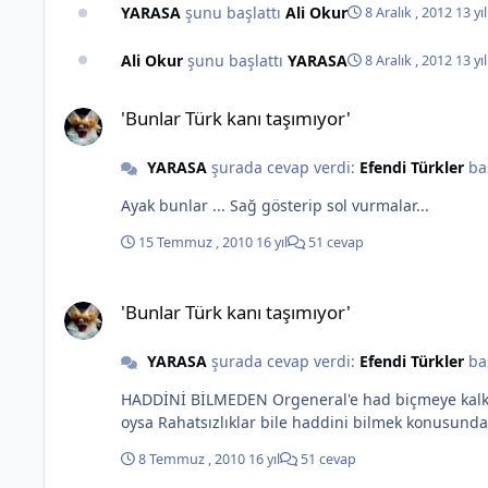
YARASA
şunu başlattı
Ali Okur
8 Aralık , 2012
13 yıl
Ali Okur
şunu başlattı
YARASA
8 Aralık , 2012
13 yıl
'Bunlar Türk kanı taşımıyor'
'Bunlar Türk kanı taşımıyor'
YARASA
şurada cevap verdi:
Efendi Türkler
ba
Ayak bunlar ... Sağ gösterip sol vurmalar...
15 Temmuz , 2010
16 yıl
51 cevap
'Bunlar Türk kanı taşımıyor'
'Bunlar Türk kanı taşımıyor'
YARASA
şurada cevap verdi:
Efendi Türkler
ba
HADDİNİ BİLMEDEN Orgeneral'e had biçmeye kalkanla
oysa Rahatsızlıklar bile haddini bilmek konusund
8 Temmuz , 2010
16 yıl
51 cevap