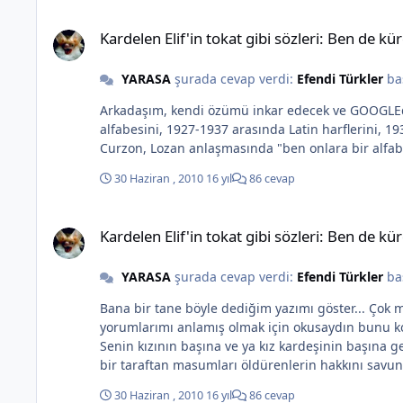
Kardelen Elif'in tokat gibi sözleri: Ben de kürdüm "KIZIM 
Kardelen Elif'in tokat gibi sözleri: Ben d
YARASA
şurada cevap verdi:
Efendi Türkler
ba
Arkadaşım, kendi özümü inkar edecek ve GOOGLEda çerkes alfabesi yaza
alfabesini, 1927-1937 arasında Latin harflerini, 1937 den sonra da Kiril (Rus) alfabesi
30 Haziran , 2010
16 yıl
86 cevap
Kardelen Elif'in tokat gibi sözleri: Ben de kürdüm "KIZIM 
Kardelen Elif'in tokat gibi sözleri: Ben d
YARASA
şurada cevap verdi:
Efendi Türkler
ba
Bana bir tane böyle dediğim yazımı göster... Çok merak ediyorsa söyleyeyim: Ben milliyetçi değilim arkadaşım, sadece Kürt milliyetçiliğine ve bölücülüğe karşıyım! Eğer
yorumlarımı anlamış olmak için okusaydın bunu kolaca çıkarırdın. Bana bir tane yorumumu göster TÜRK MİLLİYETÇİLİĞİ yaptığ
Senin kızının başına ve ya kız kardeşinin başına gelmiş olsa sen ne
bir taraftan masumları öldürenlerin hakkını savunu
akıldan, vicdandan, mantıktan uzak yazı yazanlardır! Ben
30 Haziran , 2010
16 yıl
86 cevap
değilim farkındasın? Önce bir neyi savunduğunuzu 