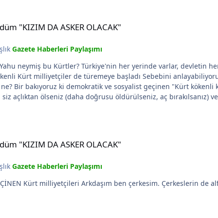
DA ASKER OLACAK"
e kürdüm "KIZIM DA ASKER OLACAK"
şlık
Gazete Haberleri Paylaşımı
başladı Sebebini anlayabiliyorum. Demokratik sandığınız görüşünüz sizleri sözde
m! Ölen bir insan! Gencecik bir kız! Kız kardeşinizden düşünün yahu!
ala lafı, forumun her
iği yapıyorsunuz! Yeter! insaf! Şu yoruma bak yahu: Yalanmış, oyunmuş!!! Kürdüm diyor işte! Ve
DA ASKER OLACAK"
sanın hayatı!
e kürdüm "KIZIM DA ASKER OLACAK"
şlık
Gazete Haberleri Paylaşımı
Ben de tam diyordum ki nerede bu DEMOKRAT GEÇİNEN Kürt milliyetçileri Arkdaşım ben çerkesim. Çerk