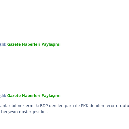
şlık
Gazete Haberleri Paylaşımı
şlık
Gazete Haberleri Paylaşımı
r bilmezlermi ki BDP denilen parti ile PKK denilen terör örgütü a
a herşeyin göstergesidir...