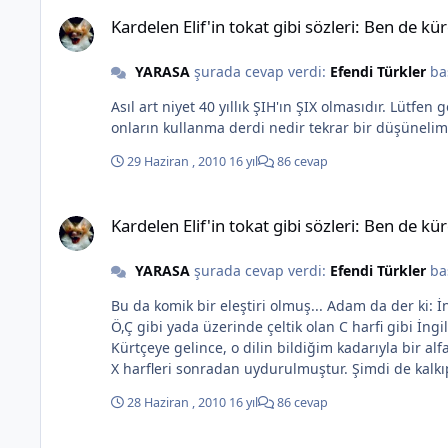
Kardelen Elif'in tokat gibi sözleri: Ben de kürdüm "KIZIM 
Kardelen Elif'in tokat gibi sözleri: Ben d
YARASA
şurada cevap verdi:
Efendi Türkler
ba
Asıl art niyet 40 yıllık ŞIH'ın ŞIX olmasıdır. Lütfen görelim! Kanda ayrılıkcılık olunca H'ler de X olur KS'ler de... Arkadaşım hala anlamadın sanırım. Bizlerin kullanma derdi nedir,
onların kullanma derdi nedir tekrar bir düşünelim.
29 Haziran , 2010
16 yıl
86 cevap
Kardelen Elif'in tokat gibi sözleri: Ben de kürdüm "KIZIM 
Kardelen Elif'in tokat gibi sözleri: Ben d
YARASA
şurada cevap verdi:
Efendi Türkler
ba
Bu da komik bir eleştiri olmuş... Adam da der ki: İnternet'de senin, bizim dilimiz değil, evrensel olarak kabul edilen ve bizim de ettiğimiz İngilizce dili kullanılır. Bu nedenle
Ö,Ç gibi yada üzerinde çeltik olan C harfi gibi İngilizce harfler dışında karakterler kullan
Kürtçeye gelince, o dilin bildiğim kadarıyla bir al
28 Haziran , 2010
16 yıl
86 cevap
Kardelen Elif'in tokat gibi sözleri: Ben de kürdüm "KIZIM 