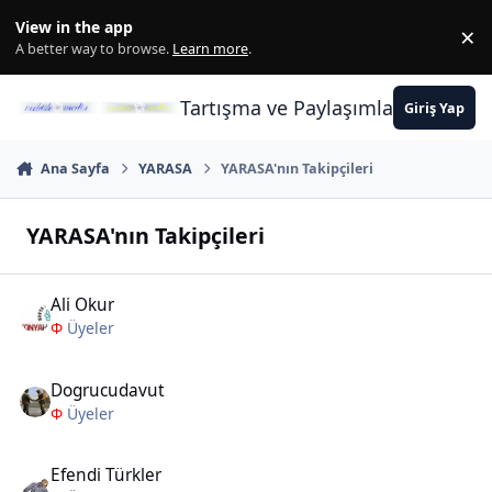
İçeriğe atla
View in the app
×
Di
A better way to browse.
Learn more
.
Tartışma ve Paylaşımların Merkez
Giriş Yap
Ana Sayfa
YARASA
YARASA'nın Takipçileri
YARASA'nın Takipçileri
Ali Okur
Φ
Üyeler
Dogrucudavut
Φ
Üyeler
Efendi Türkler