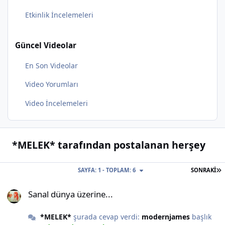
Etkinlik İncelemeleri
Güncel Videolar
En Son Videolar
Video Yorumları
Video İncelemeleri
*MELEK* tarafından postalanan herşey
S
SAYFA: 1 - TOPLAM: 6
SONRAKI
Sanal dünya üzerine...
Sanal dünya üzerine...
*MELEK*
şurada cevap verdi:
modernjames
başlık