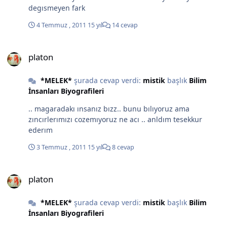
degısmeyen fark
4 Temmuz , 2011
15 yıl
14 cevap
platon
platon
*MELEK*
şurada cevap verdi:
mistik
başlık
Bilim
İnsanları Biyografileri
.. magaradakı ınsanız bızz.. bunu bılıyoruz ama
zıncırlerımızı cozemıyoruz ne acı .. anldım tesekkur
ederım
3 Temmuz , 2011
15 yıl
8 cevap
platon
platon
*MELEK*
şurada cevap verdi:
mistik
başlık
Bilim
İnsanları Biyografileri