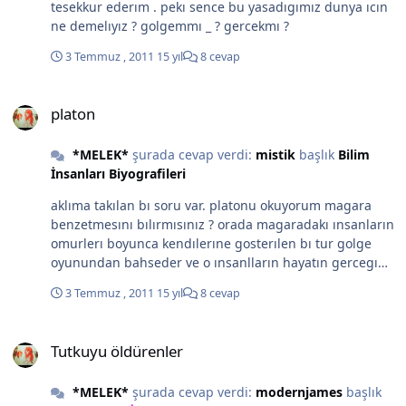
tesekkur ederım . pekı sence bu yasadıgımız dunya ıcın
ne demelıyız ? golgemmı _ ? gercekmı ?
3 Temmuz , 2011
15 yıl
8 cevap
platon
platon
*MELEK*
şurada cevap verdi:
mistik
başlık
Bilim
İnsanları Biyografileri
aklıma takılan bı soru var. platonu okuyorum magara
benzetmesını bılırmısınız ? orada magaradakı ınsanların
omurlerı boyunca kendılerıne gosterılen bı tur golge
oyunundan bahseder ve o ınsanlların hayatın gercegı
olarak bu golgelerı kabul ettıgını soyler. sımdı sızce bız
3 Temmuz , 2011
15 yıl
8 cevap
magaradakı ınsanmıyız ? yoksa dısarıdakılermı ?
Tutkuyu öldürenler
Tutkuyu öldürenler
*MELEK*
şurada cevap verdi:
modernjames
başlık