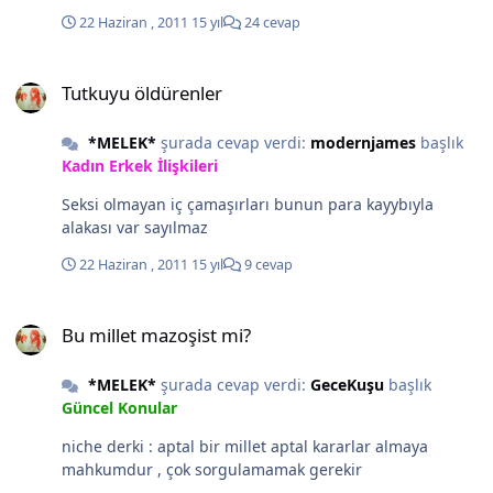
22 Haziran , 2011
15 yıl
24 cevap
Tutkuyu öldürenler
Tutkuyu öldürenler
*MELEK*
şurada cevap verdi:
modernjames
başlık
Kadın Erkek İlişkileri
Seksi olmayan iç çamaşırları bunun para kayybıyla
alakası var sayılmaz
22 Haziran , 2011
15 yıl
9 cevap
Bu millet mazoşist mi?
Bu millet mazoşist mi?
*MELEK*
şurada cevap verdi:
GeceKuşu
başlık
Güncel Konular
niche derki : aptal bir millet aptal kararlar almaya
mahkumdur , çok sorgulamamak gerekir