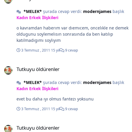
*MELEK*
şurada cevap verdi:
modernjames
başlık
Kadın Erkek İlişkileri
o kavramdan haberım var dıemıcem, oncelıkle ne demek
oldugunu soylemelısın sonrasında da ben katılıp
katılmadıgımı soylıyım
3 Temmuz , 2011
15 yıl
9 cevap
Tutkuyu öldürenler
Tutkuyu öldürenler
*MELEK*
şurada cevap verdi:
modernjames
başlık
Kadın Erkek İlişkileri
evet bu daha ıyı olmus fantezı yoksunu
3 Temmuz , 2011
15 yıl
9 cevap
Tutkuyu öldürenler
Tutkuyu öldürenler