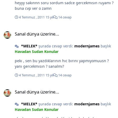
heyyy sakınnn soru sordum sadce gercekmısın ruyamı ?
buna cvp ver o zamn
4 Temmuz , 2011
15 yıl
14 cevap
Sanal dünya üzerine...
Sanal dünya üzerine...
*MELEK*
şurada cevap verdi:
modernjames
başlık
Havadan Sudan Konular
pekı , sen bu yazdıklarının hıc bırını yapmıyomuusn ?
yanı gercekmısın ? sanalmı?
4 Temmuz , 2011
15 yıl
14 cevap
Sanal dünya üzerine...
Sanal dünya üzerine...
*MELEK*
şurada cevap verdi:
modernjames
başlık
Havadan Sudan Konular