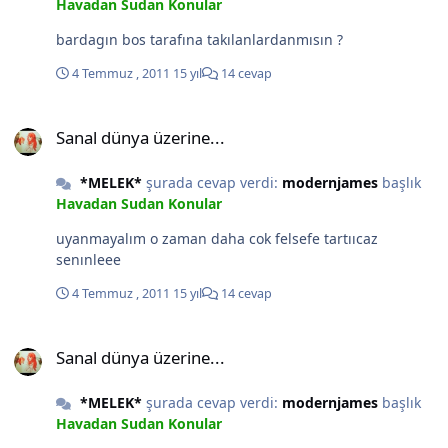
Havadan Sudan Konular
bardagın bos tarafına takılanlardanmısın ?
4 Temmuz , 2011
15 yıl
14 cevap
Sanal dünya üzerine...
Sanal dünya üzerine...
*MELEK*
şurada cevap verdi:
modernjames
başlık
Havadan Sudan Konular
uyanmayalım o zaman daha cok felsefe tartııcaz
senınleee
4 Temmuz , 2011
15 yıl
14 cevap
Sanal dünya üzerine...
Sanal dünya üzerine...
*MELEK*
şurada cevap verdi:
modernjames
başlık
Havadan Sudan Konular