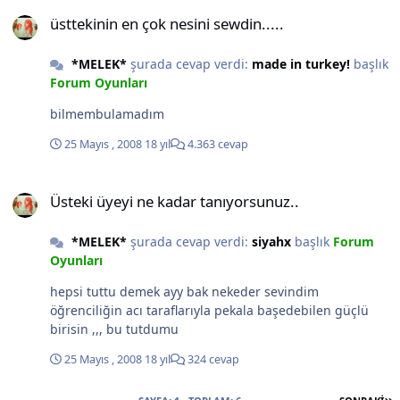
üsttekinin en çok nesini sewdin.....
üsttekinin en çok nesini sewdin.....
*MELEK*
şurada cevap verdi:
made in turkey!
başlık
Forum Oyunları
bilmembulamadım
25 Mayıs , 2008
18 yıl
4.363 cevap
Üsteki üyeyi ne kadar tanıyorsunuz..
Üsteki üyeyi ne kadar tanıyorsunuz..
*MELEK*
şurada cevap verdi:
siyahx
başlık
Forum
Oyunları
hepsi tuttu demek ayy bak nekeder sevindim
öğrenciliğin acı taraflarıyla pekala başedebilen güçlü
birisin ,,, bu tutdumu
25 Mayıs , 2008
18 yıl
324 cevap