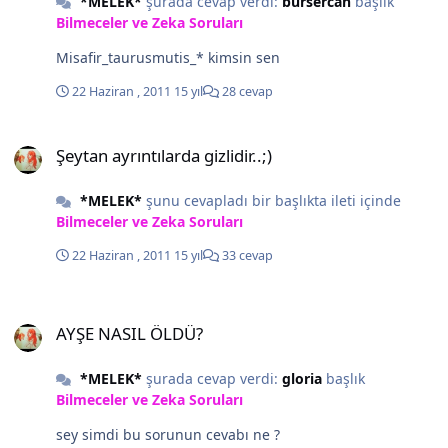
*MELEK*
şurada cevap verdi:
bursercan
başlık
Bilmeceler ve Zeka Soruları
Misafir_taurusmutis_* kimsin sen
22 Haziran , 2011
15 yıl
28 cevap
Şeytan ayrıntılarda gizlidir..;)
Şeytan ayrıntılarda gizlidir..;)
*MELEK*
şunu cevapladı bir başlıkta ileti içinde
Bilmeceler ve Zeka Soruları
22 Haziran , 2011
15 yıl
33 cevap
AYŞE NASIL ÖLDÜ?
AYŞE NASIL ÖLDÜ?
*MELEK*
şurada cevap verdi:
gloria
başlık
Bilmeceler ve Zeka Soruları
sey simdi bu sorunun cevabı ne ?