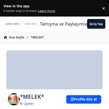
İçeriğe atla
View in the app
×
Di
A better way to browse.
Learn more
.
Tartışma ve Paylaşımların Merkez
Giriş Yap
Ana Sayfa
*MELEK*
*MELEK*
Profile Göz at
Φ
Üyeler