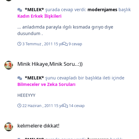
*MELEK*
şurada cevap verdi:
modernjames
başlık
Kadın Erkek İlişkileri
... anladımda parayla ılgılı kısmada gırıyo dıye
dusundum .
3 Temmuz , 2011
15 yıl
9 cevap
Minik Hikaye,Minik Soru..:))
Minik Hikaye,Minik Soru..:))
*MELEK*
şunu cevapladı bir başlıkta ileti içinde
Bilmeceler ve Zeka Soruları
HEEEYYY
22 Haziran , 2011
15 yıl
14 cevap
kelımelere dıkkat!
kelımelere dıkkat!