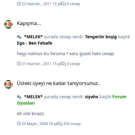
22 Haziran , 2011
15 yıl
9 cevap
Kapışma...
Kapışma...
*MELEK*
şurada cevap verdi:
Tengeriin boşig
başlık
Ego - Ben Felsefe
heyy nolmus bu foruma ? soru guzel hanı cevap
21 Haziran , 2011
15 yıl
3 cevap
Üsteki üyeyi ne kadar tanıyorsunuz..
Üsteki üyeyi ne kadar tanıyorsunuz..
*MELEK*
şurada cevap verdi:
siyahx
başlık
Forum
Oyunları
eh iste birazz
25 Mayıs , 2008
18 yıl
324 cevap