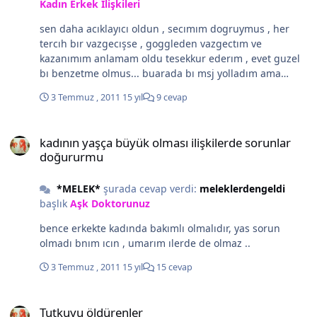
Kadın Erkek İlişkileri
sen daha acıklayıcı oldun , secımım dogruymus , her
tercıh bır vazgecışse , goggleden vazgectım ve
kazanımım anlamam oldu tesekkur ederım , evet guzel
bı benzetme olmus... buarada bı msj yolladım ama
okumadın heralde
3 Temmuz , 2011
15 yıl
9 cevap
kadının yaşça büyük olması ilişkilerde sorunlar doğururmu
kadının yaşça büyük olması ilişkilerde sorunlar
doğururmu
*MELEK*
şurada cevap verdi:
meleklerdengeldi
başlık
Aşk Doktorunuz
bence erkekte kadında bakımlı olmalıdır, yas sorun
olmadı bnım ıcın , umarım ılerde de olmaz ..
3 Temmuz , 2011
15 yıl
15 cevap
Tutkuyu öldürenler
Tutkuyu öldürenler