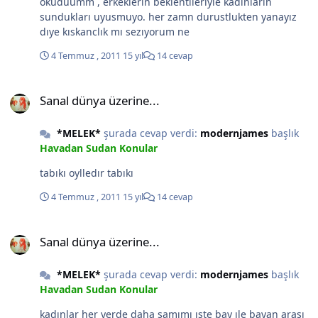
okuduumm , erkeklerın beklentılerıyle kadınların
sundukları uyusmuyo. her zamn durustlukten yanayız
dıye kıskanclık mı sezıyorum ne
4 Temmuz , 2011
15 yıl
14 cevap
Sanal dünya üzerine...
Sanal dünya üzerine...
*MELEK*
şurada cevap verdi:
modernjames
başlık
Havadan Sudan Konular
tabıkı oylledır tabıkı
4 Temmuz , 2011
15 yıl
14 cevap
Sanal dünya üzerine...
Sanal dünya üzerine...
*MELEK*
şurada cevap verdi:
modernjames
başlık
Havadan Sudan Konular
kadınlar her yerde daha samımı ıste bay ıle bayan arası