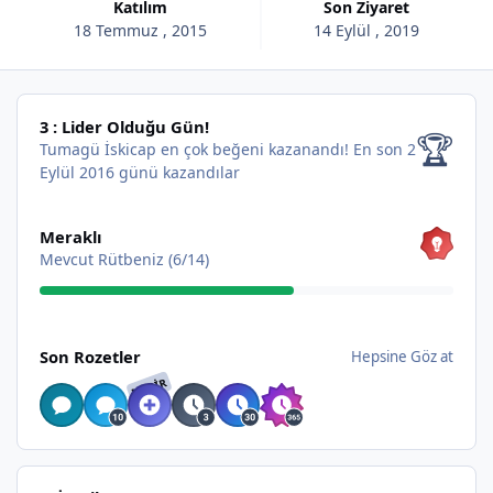
Katılım
Son Ziyaret
18 Temmuz , 2015
14 Eylül , 2019
3 : Lider Olduğu Gün!
3 : Lider Olduğu Gün!
🏆
Tumagü İskicap en çok beğeni kazanandı!
En son 2
Eylül 2016 günü kazandılar
Hepsine Göz at
Meraklı
Mevcut Rütbeniz (6/14)
Hepsine Göz at
Son Rozetler
Hepsine Göz at
NADIR
İçerik bul