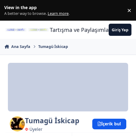
İçeriğe atla
View in the app
×
Di
A better way to browse.
Learn more
.
Tartışma ve Paylaşımların Merkez
Giriş Yap
Ana Sayfa
Tumagü İskicap
Tumagü İskicap
İçerik bul
Φ
Üyeler