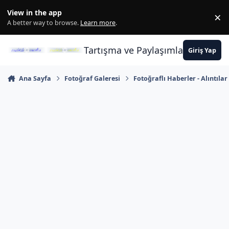
İçeriğe atla
View in the app
×
Di
A better way to browse.
Learn more
.
Tartışma ve Paylaşımların Merkez
Giriş Yap
Ana Sayfa
Fotoğraf Galeresi
Fotoğraflı Haberler - Alıntılar