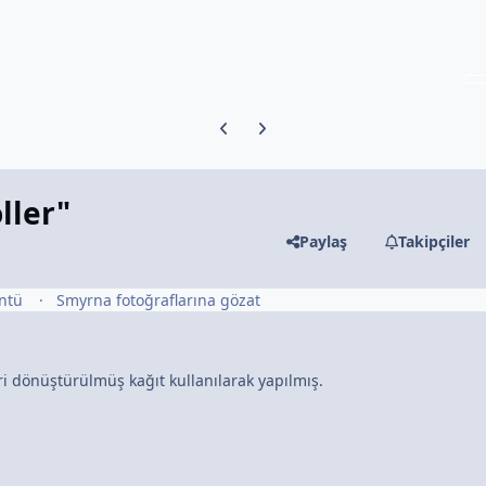
Previous carousel slide
Next carousel slide
ller"
Paylaş
Takipçiler
üntü
Smyrna fotoğraflarına gözat
ri dönüştürülmüş kağıt kullanılarak yapılmış.