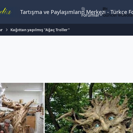
Tartışma ve Paylaşımların Merkezi - Türkçe 
Forumlar
Güncel Videola
ar
Kağıttan yapılmış "Ağaç Troller"