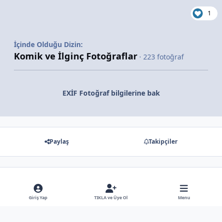
1
İçinde Olduğu Dizin:
Komik ve İlginç Fotoğraflar
· 223 fotoğraf
EXİF Fotoğraf bilgilerine bak
Paylaş
Takipçiler
Gösterilecek hiç bir yorum yok
Giriş Yap
TIKLA ve Üye Ol
Menu