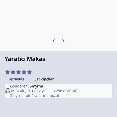
Previous carousel slide
Next carousel slide
Yaratıcı Makas
Paylaş
Takipçiler
Gönderen:
Smyrna
16 Ocak , 2014
12 yıl
3.258 görüntü
Smyrna fotoğraflarına gözat