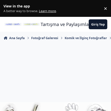
İçeriğe atla
View in the app
×
Di
A better way to browse.
Learn more
.
Tartışma ve Paylaşımların Merkez
Giriş Yap
Ana Sayfa
Fotoğraf Galeresi
Komik ve İlginç Fotoğraflar