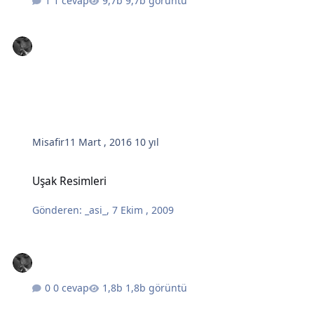
1 cevap
9,7b görüntü
Misafir
11 Mart , 2016
10 yıl
Uşak Resimleri
Uşak Resimleri
Gönderen:
_asi_
,
7 Ekim , 2009
0 cevap
1,8b görüntü