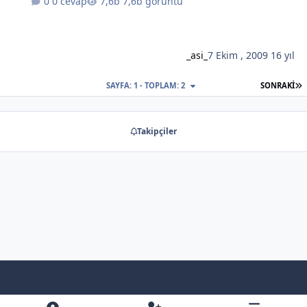
0 cevap
7,6b görüntü
_asi_
7 Ekim , 2009
16 yıl
S
SAYFA: 1 - TOPLAM: 2
SONRAKI
Takipçiler
Light Mode
Dark Mode
System Preference
f
x
y
b