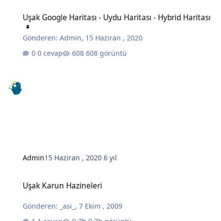
Uşak Google Haritası - Uydu Haritası - Hybrid Haritası
Uşak Google Haritası - Uydu Haritası - Hybrid Haritası
Gönderen:
Admin
,
15 Haziran , 2020
0 cevap
608 görüntü
Admin
15 Haziran , 2020
6 yıl
Uşak Karun Hazineleri
Uşak Karun Hazineleri
Gönderen:
_asi_
,
7 Ekim , 2009