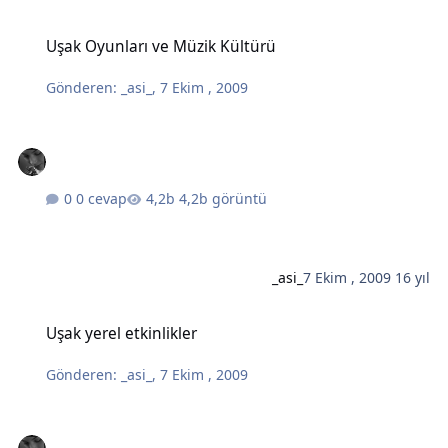
Uşak Oyunları ve Müzik Kültürü
Uşak Oyunları ve Müzik Kültürü
Gönderen:
_asi_
,
7 Ekim , 2009
0 cevap
4,2b görüntü
_asi_
7 Ekim , 2009
16 yıl
Uşak yerel etkinlikler
Uşak yerel etkinlikler
Gönderen:
_asi_
,
7 Ekim , 2009