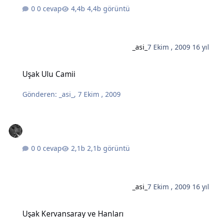
0 cevap
4,4b görüntü
_asi_
7 Ekim , 2009
16 yıl
Uşak Ulu Camii
Uşak Ulu Camii
Gönderen:
_asi_
,
7 Ekim , 2009
0 cevap
2,1b görüntü
_asi_
7 Ekim , 2009
16 yıl
Uşak Kervansaray ve Hanları
Uşak Kervansaray ve Hanları