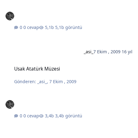
0 cevap
5,1b görüntü
_asi_
7 Ekim , 2009
16 yıl
Usak Atatürk Müzesi
Usak Atatürk Müzesi
Gönderen:
_asi_
,
7 Ekim , 2009
0 cevap
3,4b görüntü