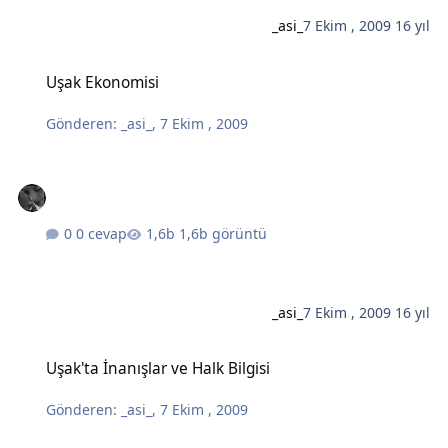
_asi_
7 Ekim , 2009
16 yıl
Uşak Ekonomisi
Uşak Ekonomisi
Gönderen:
_asi_
,
7 Ekim , 2009
0 cevap
1,6b görüntü
_asi_
7 Ekim , 2009
16 yıl
Uşak'ta İnanışlar ve Halk Bilgisi
Uşak'ta İnanışlar ve Halk Bilgisi
Gönderen:
_asi_
,
7 Ekim , 2009