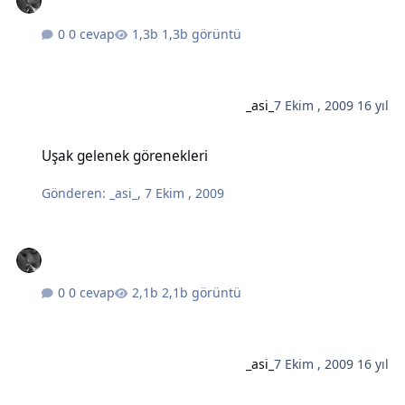
0 cevap
1,3b görüntü
_asi_
7 Ekim , 2009
16 yıl
Uşak gelenek görenekleri
Uşak gelenek görenekleri
Gönderen:
_asi_
,
7 Ekim , 2009
0 cevap
2,1b görüntü
_asi_
7 Ekim , 2009
16 yıl
Uşak halk edebiyatı