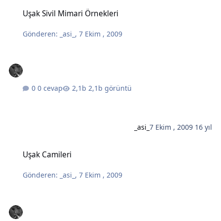
Uşak Sivil Mimari Örnekleri
Uşak Sivil Mimari Örnekleri
Gönderen:
_asi_
,
7 Ekim , 2009
0 cevap
2,1b görüntü
_asi_
7 Ekim , 2009
16 yıl
Uşak Camileri
Uşak Camileri
Gönderen:
_asi_
,
7 Ekim , 2009