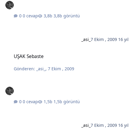
0 cevap
3,8b görüntü
_asi_
7 Ekim , 2009
16 yıl
UŞAK Sebaste
UŞAK Sebaste
Gönderen:
_asi_
,
7 Ekim , 2009
0 cevap
1,5b görüntü
_asi_
7 Ekim , 2009
16 yıl