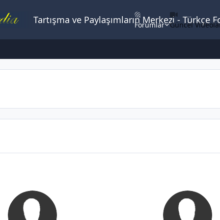
Tartışma ve Paylaşımların Merkezi - Türkçe 
Forumlar
Güncel Videola