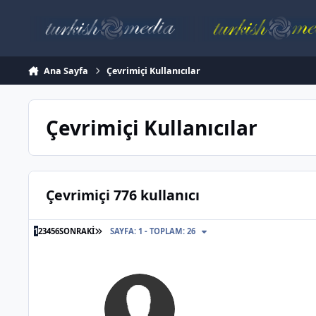
İçeriğe atla
Ana Sayfa
Çevrimiçi Kullanıcılar
Çevrimiçi Kullanıcılar
Çevrimiçi 776 kullanıcı
SON SAYFA
1
2
3
4
5
6
SONRAKI
SAYFA: 1 - TOPLAM: 26