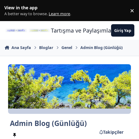
İçeriğe atla
View in the app
×
Di
A better way to browse.
Learn more
.
Tartışma ve Paylaşımların Merkez
Giriş Yap
Ana Sayfa
Bloglar
Genel
Admin Blog (Günlüğü)
Admin Blog (Günlüğü)
Takipçiler