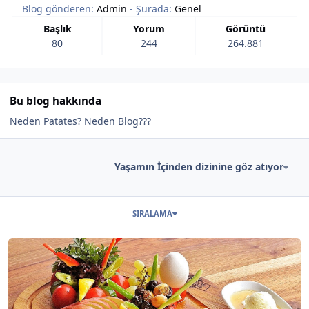
Blog gönderen:
Admin
- Şurada:
Genel
Başlık
Yorum
Görüntü
80
244
264.881
Bu blog hakkında
Neden Patates? Neden Blog???
Yaşamın İçinden dizinine göz atıyor
Bu blogdaki başlıklar
SIRALAMA
Şunun hakkında daha oku: Dünya Yemekleri ve Batılı Ülkeler - Wor