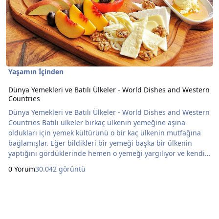
Yaşamın İçinden
Dünya Yemekleri ve Batılı Ülkeler - World Dishes and Western
Countries
Dünya Yemekleri ve Batılı Ülkeler - World Dishes and Western
Countries Batılı ülkeler birkaç ülkenin yemeğine aşina
oldukları için yemek kültürünü o bir kaç ülkenin mutfağına
bağlamışlar. Eğer bildikleri bir yemeği başka bir ülkenin
yaptığını gördüklerinde hemen o yemeği yargılıyor ve kendi
damak tatlarına ve alışık olduğu Tatlara göre
0 Yorum
30.042 görüntü
değerlendiriyorlar. Internet yaygınlaştıkça aynı yemeklerin
farklı ülkelerde yapıldığının farkına varıyorlar ve kendi
bildikleri yemeklerin geldiği ülkenin o yeme