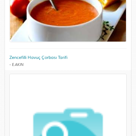
Zencefilli Havuç Çorbası Tarifi
-
E.AKIN