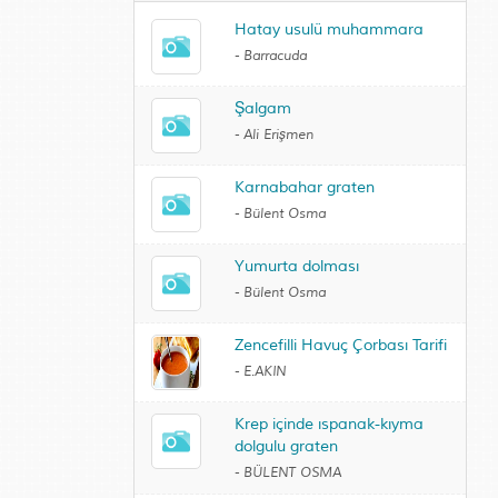
Hatay usulü muhammara
-
Barracuda
Şalgam
-
Ali Erişmen
Karnabahar graten
-
Bülent Osma
Yumurta dolması
-
Bülent Osma
Zencefilli Havuç Çorbası Tarifi
-
E.AKIN
Krep içinde ıspanak-kıyma
dolgulu graten
-
BÜLENT OSMA