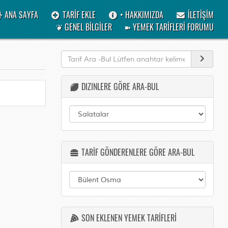
ANA SAYFA
TARİF EKLE
• HAKKIMIZDA
İLETİŞİM
❦ GENEL BİLGİLER
➽ YEMEK TARİFLERİ FORUMU
DIZINLERE GÖRE ARA-BUL
TARİF GÖNDERENLERE GÖRE ARA-BUL
SON EKLENEN YEMEK TARİFLERİ