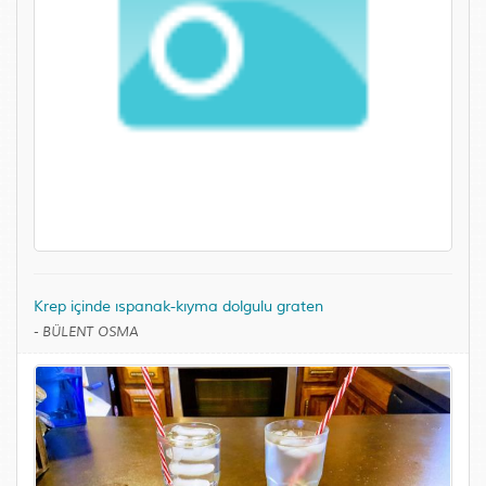
Krep içinde ıspanak-kıyma dolgulu graten
-
BÜLENT OSMA