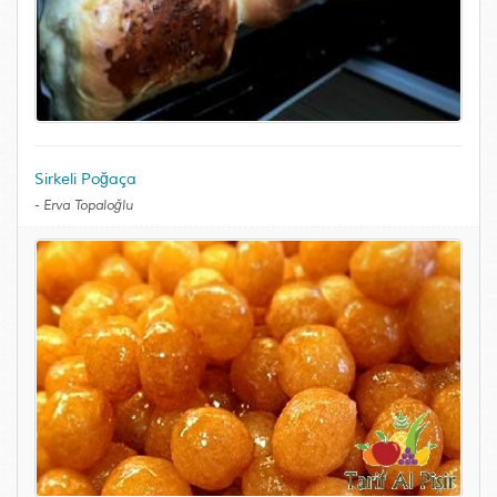
Sirkeli Poğaça
-
Erva Topaloğlu