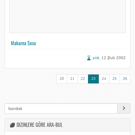
Makarna Sosu
yok
, 12 Şub 2002
20
21
22
23
24
25
26
DIZINLERE GÖRE ARA-BUL