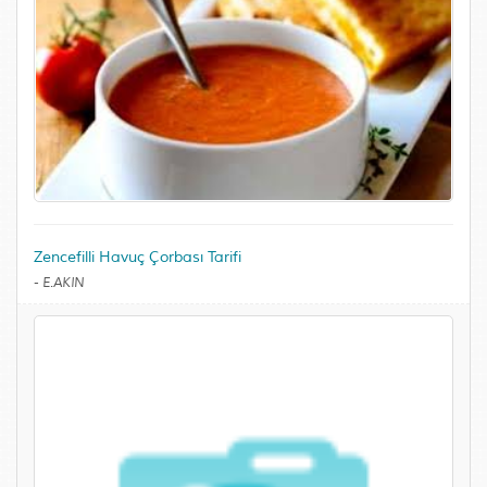
Zencefilli Havuç Çorbası Tarifi
-
E.AKIN