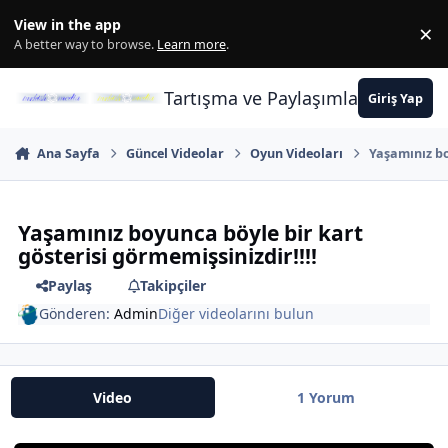
İçeriğe atla
View in the app
×
Di
A better way to browse.
Learn more
.
Tartışma ve Paylaşımların Merkez
Giriş Yap
Ana Sayfa
Güncel Videolar
Oyun Videoları
Yaşamınız bo
Yaşamınız boyunca böyle bir kart
gösterisi görmemişsinizdir!!!!
Paylaş
Takipçiler
Gönderen:
Admin
Diğer videolarını bulun
Video
1 Yorum