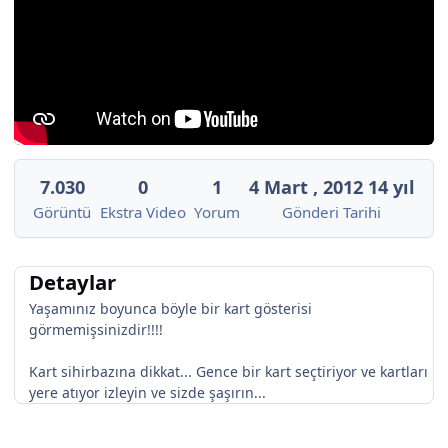
7.030
0
1
4 Mart , 2012
14 yıl
Görüntü
Ekstra Video
Yorum
Gönderi Tarihi
Detaylar
Yaşamınız boyunca böyle bir kart gösterisi
görmemişsinizdir!!!!
Kart sihirbazına dikkat... Gence bir kart seçtiriyor ve kartları
yere atıyor izleyin ve sizde şaşırın...