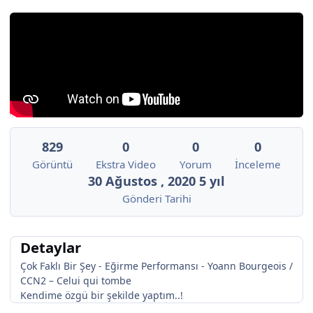
829
0
0
0
Görüntü
Ekstra Video
Yorum
İnceleme
30 Ağustos , 2020
5 yıl
Gönderi Tarihi
Detaylar
Çok Faklı Bir Şey - Eğirme Performansı - Yoann Bourgeois /
CCN2 – Celui qui tombe
Kendime özgü bir şekilde yaptım..!