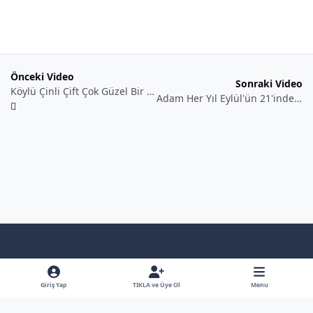
Önceki Video
Sonraki Video
Köylü Çinli Çift Çok Güzel Bir Dans Gösterisi Sunuyor - Shuffle Dance
Adam Her Yıl Eylül'ün 21'inde Bunu Yapıyor
Light Mode
Dark Mode
System Preference
f
x
y
b
a
o
l
Giriş Yap
TIKLA ve Üye Ol
Menu
Dil
Gizlilik Poliçesi
İletişim
Çerezler
RSS
c
u
u
Bütün Hakları Saklıdır - © - Hiçbirşey İzinsiz Kullanılamaz