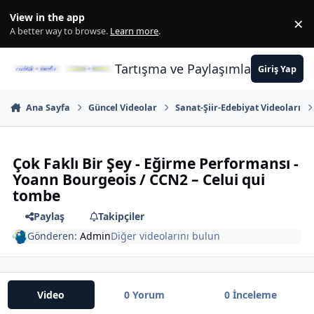
İçeriğe atla
View in the app
×
Di
A better way to browse.
Learn more
.
Tartışma ve Paylaşımların Merkez
Giriş Yap
Ana Sayfa
Güncel Videolar
Sanat-Şiir-Edebiyat Videoları
Çok Faklı Bir Şey - Eğirme Performansı -
Yoann Bourgeois / CCN2 – Celui qui
tombe
Paylaş
Takipçiler
Gönderen:
Admin
Diğer videolarını bulun
Video
0 Yorum
0 İnceleme