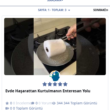
SIRALAMA
S
SAYFA: 1 - TOPLAM: 3
SONRAKI
Evde Haşarattan Kurtulmanın Enteresan Yolu
0 İnceleme
0 Yorum
344 Toplam Görüntü
0 Toplam Görüntü