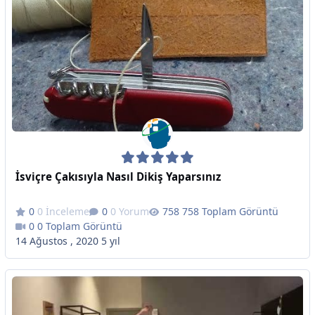
İsviçre Çakısıyla Nasıl Dikiş Yaparsınız
0 İnceleme
0 Yorum
758 Toplam Görüntü
0 Toplam Görüntü
14 Ağustos , 2020
5 yıl