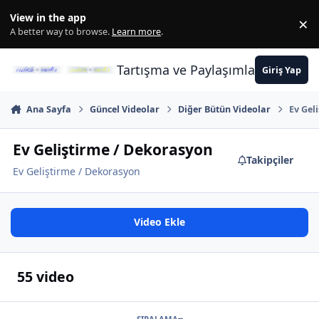
İçeriğe atla
View in the app
×
Di
A better way to browse.
Learn more
.
Tartışma ve Paylaşımların Merkez
Giriş Yap
Ana Sayfa
Güncel Videolar
Diğer Bütün Videolar
Ev Gel
Ev Geliştirme / Dekorasyon
Takipçiler
Ev Geliştirme / Dekorasyon
Video Ekle
55 video