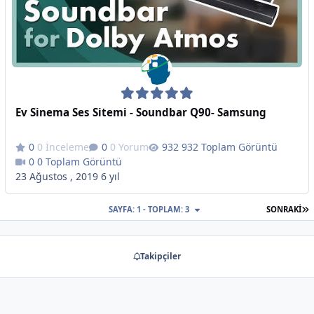
Ev Sinema Ses Sitemi - Soundbar Q90- Samsung
0 İnceleme
0 Yorum
932 Toplam Görüntü
0 Toplam Görüntü
23 Ağustos , 2019
6 yıl
S
SAYFA: 1 - TOPLAM: 3
SONRAKI
Takipçiler