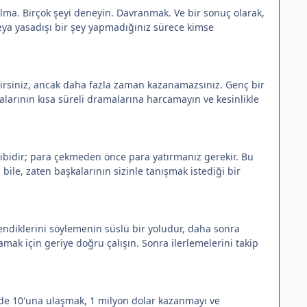
lma. Birçok şeyi deneyin. Davranmak. Ve bir sonuç olarak,
 veya yasadışı bir şey yapmadığınız sürece kimse
ilirsiniz, ancak daha fazla zaman kazanamazsınız. Genç bir
kalarının kısa süreli dramalarına harcamayın ve kesinlikle
gibidir; para çekmeden önce para yatırmanız gerekir. Bu
le, zaten başkalarının sizinle tanışmak istediği bir
ndiklerini söylemenin süslü bir yoludur, daha sonra
mak için geriye doğru çalışın. Sonra ilerlemelerini takip
de 10'una ulaşmak, 1 milyon dolar kazanmayı ve