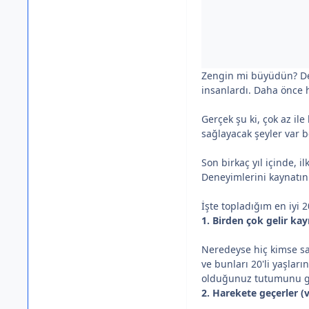
Zengin mi büyüdün? Deği
insanlardı. Daha önce 
Gerçek şu ki, çok az il
sağlayacak şeyler var b
Son birkaç yıl içinde, i
Deneyimlerini kaynatın 
İşte topladığım en iyi 
1. Birden çok gelir kayn
Neredeyse hiç kimse sad
ve bunları 20'li yaşlar
olduğunuz tutumunu ge
2. Harekete geçerler (v