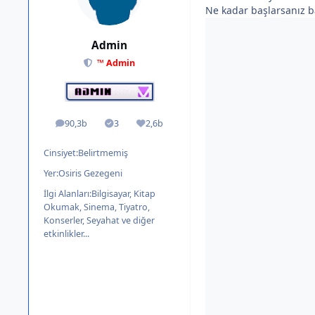
Ne kadar başlarsanız ba
Admin
™ Admin
90,3b
3
2,6b
ileti
Solutions
İtibar
Cinsiyet:
Belirtmemiş
Yer:
Osiris Gezegeni
İlgi Alanları:
Bilgisayar, Kitap
Okumak, Sinema, Tiyatro,
Konserler, Seyahat ve diğer
etkinlikler...