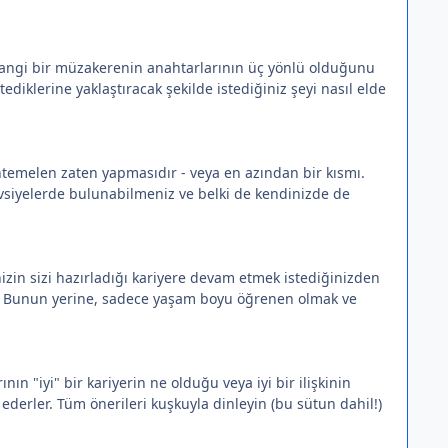
rhangi bir müzakerenin anahtarlarının üç yönlü olduğunu
stediklerine yaklaştıracak şekilde istediğiniz şeyi nasıl elde
uhtemelen zaten yapmasıdır - veya en azından bir kısmı.
 tavsiyelerde bulunabilmeniz ve belki de kendinizde de
zin sizi hazırladığı kariyere devam etmek istediğinizden
z. Bunun yerine, sadece yaşam boyu öğrenen olmak ve
n "iyi" bir kariyerin ne olduğu veya iyi bir ilişkinin
ederler. Tüm önerileri kuşkuyla dinleyin (bu sütun dahil!)