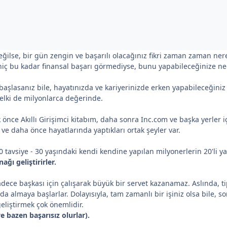
lse, bir gün zengin ve başarılı olacağınız fikri zaman zaman nered
hiç bu kadar finansal başarı görmediyse, bunu yapabileceğinize n
e başlasanız bile, hayatınızda ve kariyerinizde erken yapabileceğiniz
elki de milyonlarca değerinde.
lk önce Akıllı Girişimci kitabım, daha sonra Inc.com ve başka yerler i
ve daha önce hayatlarında yaptıkları ortak şeyler var.
20 tavsiye - 30 yaşındaki kendi kendine yapılan milyonerlerin 20'li 
ağı geliştirirler.
ece başkası için çalışarak büyük bir servet kazanamaz. Aslında, tip
ında almaya başlarlar. Dolayısıyla, tam zamanlı bir işiniz olsa bile,
liştirmek çok önemlidir.
e bazen başarısız olurlar).