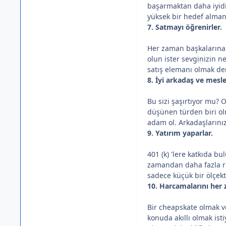
başarmaktan daha iyidi
yüksek bir hedef alman
7. Satmayı öğrenirler.
Her zaman başkalarına s
olun ister sevginizin n
satış elemanı olmak de
8. İyi arkadaş ve mesle
Bu sizi şaşırtıyor mu? O
düşünen türden biri olm
adam ol. Arkadaşlarınız
9. Yatırım yaparlar.
401 (k) 'lere katkıda b
zamandan daha fazla ris
sadece küçük bir ölçekt
10. Harcamalarını her 
Bir cheapskate olmak v
konuda akıllı olmak ist