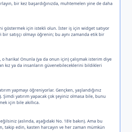
arlayın, bir kez başardığınızda, muhtemelen yine de daha
göstermek için istekli olun. İster iş için widget satıyor
yi bir satışçı olmayı öğrenin; bu aynı zamanda etik bir
h, o harika! Onunla (ya da onun için) çalışmak isterim diye
 kız ya da insanların güvenebileceklerini bildikleri
yatırım yapmayı öğreniyorlar. Gençken, yaşlandığınız
r). Şimdi yatırım yapacak çok şeyiniz olmasa bile, bunu
k için bile akıllıca.
ilsiniz (aslında, aşağıdaki No. 18'e bakın). Ama bu
leyin, takip edin, kasten harcayın ve her zaman mümkün