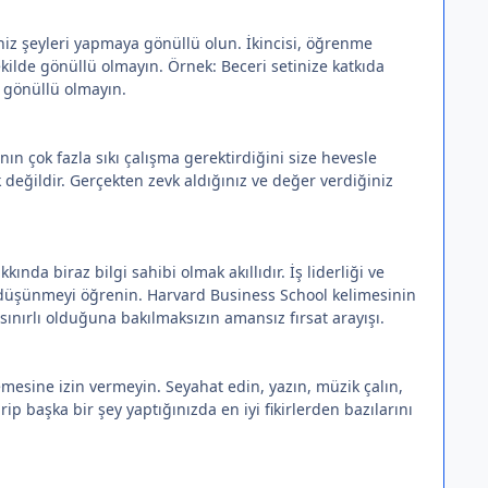
niz şeyleri yapmaya gönüllü olun. İkincisi, öğrenme
kilde gönüllü olmayın. Örnek: Beceri setinize katkıda
 gönüllü olmayın.
ın çok fazla sıkı çalışma gerektirdiğini size hevesle
 değildir. Gerçekten zevk aldığınız ve değer verdiğiniz
nda biraz bilgi sahibi olmak akıllıdır. İş liderliği ve
bi düşünmeyi öğrenin. Harvard Business School kelimesinin
ınırlı olduğuna bakılmaksızın amansız fırsat arayışı.
emesine izin vermeyin. Seyahat edin, yazın, müzik çalın,
ip başka bir şey yaptığınızda en iyi fikirlerden bazılarını