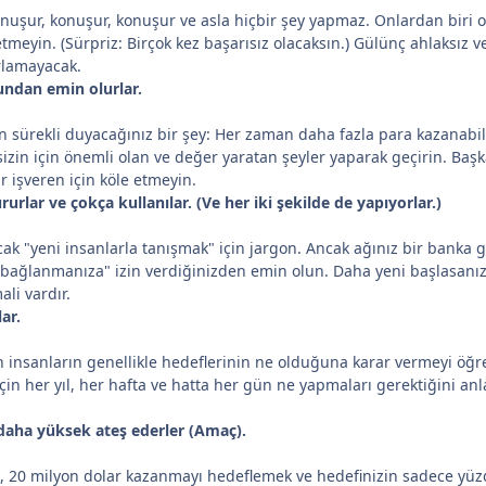
nuşur, konuşur, konuşur ve asla hiçbir şey yapmaz. Onlardan biri o
etmeyin. (Sürpriz: Birçok kez başarısız olacaksın.) Gülünç ahlaksız
ırlamayacak.
undan emin olurlar.
dan sürekli duyacağınız bir şey: Her zaman daha fazla para kazanab
 sizin için önemli olan ve değer yaratan şeyler yaparak geçirin. Baş
 işveren için köle etmeyin.
rurlar ve çokça kullanılar. (Ve her iki şekilde de yapıyorlar.)
ak "yeni insanlarla tanışmak" için jargon. Ancak ağınız bir banka 
ağlanmanıza" izin verdiğinizden emin olun. Daha yeni başlasanız bi
li vardır.
ar.
 insanların genellikle hedeflerinin ne olduğuna karar vermeyi öğre
in her yıl, her hafta ve hatta her gün ne yapmaları gerektiğini anla
aha yüksek ateş ederler (Amaç).
, 20 milyon dolar kazanmayı hedeflemek ve hedefinizin sadece yüz