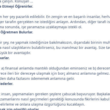
a çalışın. Konuşan ...
e Etmeyi Öğrenirler.
her şey pazarlık edilebilir. En zengin ve en başarılı insanlar, he
diğer tarafın gerçekten ne istediğini anlayın. Ardından, diğer tarafı i
ma sonunda, işe yaramazsa uzaklaşmaya istekli ol.
/ Öğretmen Bulurlar.
 bir şey, ne yapmak istediğinize bakılmaksızın, dışarıdaki birinin m
a nasıl ulaştıklarını bulabilirseniz, bu inanılmaz bir avantaj. Size
yük bir avantajdır.
arlar.
 a) finansal anlamda mantıklı olduğundan eminseniz ve b) dereceni
rece ileri bir dereceye ulaşmak için borç almanız anlamına gelme
nden daha fazlasını ödememek anlamına gelir.
ederler.
ok insan, yapmamaları gereken şeylere çabucak başvuruyor. Başkalarını
amanlarını nasıl geçirmeleri gerektiği konusunda fikirlerini kabul 
 belirleme ve onlara ulaşma özgürlüğünü kucaklayın.
ak için gönüllü olurlar.