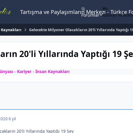
Tartışma ve Paylaşımların Merkezi - Türkçe 
Forumlar
Güncel Videola
n Kaynakları
Gelecekte Milyoner Olacakların 20'li Yıllarında Yaptığı 1
ın 20'li Yıllarında Yaptığı 19 Ş
ünyası - Kariyer - İnsan Kaynakları
 2020
6 yıl
akların 20'li Yıllarında Yaptığı 19 Şey