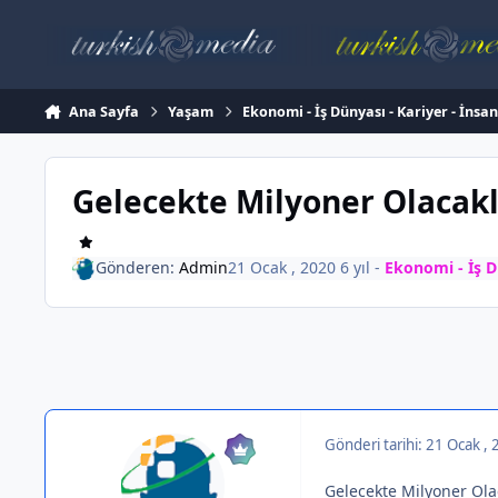
İçeriğe atla
Ana Sayfa
Yaşam
Ekonomi - İş Dünyası - Kariyer - İnsa
Gelecekte Milyoner Olacaklar
Gönderen:
Admin
21 Ocak , 2020
6 yıl
-
Ekonomi - İş D
Gönderi tarihi:
21 Ocak ,
Gelecekte Milyoner Olac