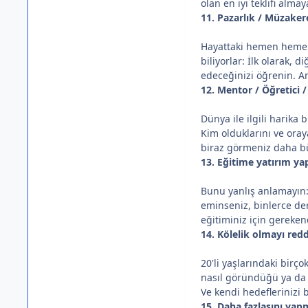
olan en iyi teklifi almay
11. Pazarlık / Müzaker
Hayattaki hemen hemen 
biliyorlar: İlk olarak, 
edeceğinizi öğrenin. A
12. Mentor / Öğretici 
Dünya ile ilgili harika
Kim olduklarını ve oray
biraz görmeniz daha bü
13. Eğitime yatırım yap
Bunu yanlış anlamayın:
eminseniz, binlerce de
eğitiminiz için gereke
14. Kölelik olmayı redd
20'li yaşlarındaki birç
nasıl göründüğü ya da z
Ve kendi hedeflerinizi
15. Daha fazlasını yapm