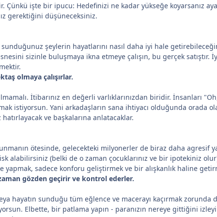
r. Çünkü işte bir ipucu: Hedefinizi ne kadar yükseğe koyarsanız ay
ız gerektiğini düşüneceksiniz.
unduğunuz şeylerin hayatlarını nasıl daha iyi hale getirebileceğini 
esnesini sizinle buluşmaya ikna etmeye çalışın, bu gerçek satıştır. İ
mektir.
ktaş olmaya çalışırlar.
lmamalı. İtibarınız en değerli varlıklarınızdan biridir. İnsanları "O
ak istiyorsun. Yani arkadaşların sana ihtiyacı olduğunda orada olan
 hatırlayacak ve başkalarına anlatacaklar.
ulunmanın ötesinde, gelecekteki milyonerler de biraz daha agresif 
k alabilirsiniz (belki de o zaman çocuklarınız ve bir ipotekiniz olu
e yapmak, sadece konforu geliştirmek ve bir alışkanlık haline getirme
zaman gözden geçirir ve kontrol ederler.
eya hayatın sunduğu tüm eğlence ve macerayı kaçırmak zorunda değ
iyorsun. Elbette, bir patlama yapın - paranızın nereye gittiğini iz