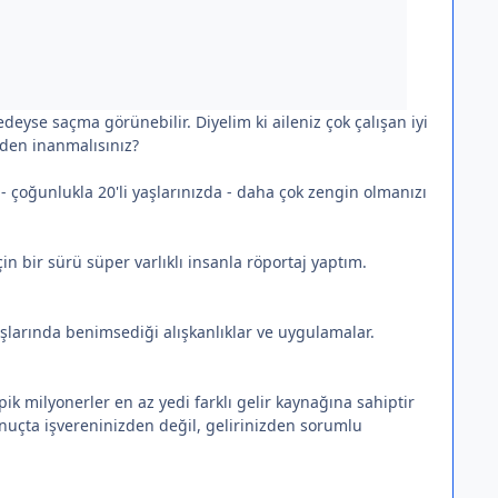
eyse saçma görünebilir. Diyelim ki aileniz çok çalışan iyi
eden inanmalısınız?
 - çoğunlukla 20'li yaşlarınızda - daha çok zengin olmanızı
çin bir sürü süper varlıklı insanla röportaj yaptım.
yaşlarında benimsediği alışkanlıklar ve uygulamalar.
ik milyonerler en az yedi farklı gelir kaynağına sahiptir
 sonuçta işvereninizden değil, gelirinizden sorumlu