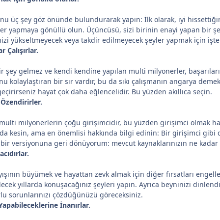
u üç şey göz önünde bulundurarak yapın: İlk olarak, iyi hissettiği
er yapmaya gönüllü olun. Üçüncüsü, sizi birinin enayi yapan bir şe
zi yükseltmeyecek veya takdir edilmeyecek şeyler yapmak için işte
 Çalışırlar.
ir şey gelmez ve kendi kendine yapılan multi milyonerler, başarıların
nu kolaylaştıran bir sır vardır, bu da sıkı çalışmanın angarya demek
geçirirseniz hayat çok daha eğlencelidir. Bu yüzden akıllıca seçin.
 Özendirirler.
ulti milyonerlerin çoğu girişimcidir, bu yüzden girişimci olmak hakkı
nda kesin, ama en önemlisi hakkında bilgi edinin: Bir girişimci gi
 bir versiyonuna geri dönüyorum: mevcut kaynaklarınızın ne kadar s
acıdırlar.
yışının büyümek ve hayattan zevk almak için diğer fırsatları engell
ecek yıllarda konuşacağınız şeyleri yapın. Ayrıca beyninizi dinlendir
orlu sorunlarınızı çözdüğünüzü göreceksiniz.
Yapabileceklerine İnanırlar.