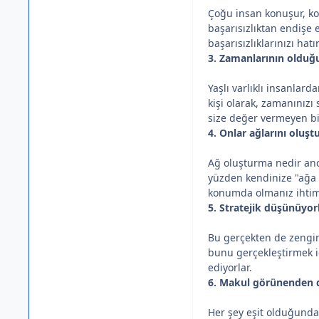
Çoğu insan konuşur, ko
başarısızlıktan endişe 
başarısızlıklarınızı hat
3. Zamanlarının olduğ
Yaşlı varlıklı insanlar
kişi olarak, zamanınızı
size değer vermeyen bir
4. Onlar ağlarını oluştu
Ağ oluşturma nedir anc
yüzden kendinize "ağa b
konumda olmanız ihtima
5. Stratejik düşünüyorl
Bu gerçekten de zengin
bunu gerçekleştirmek iç
ediyorlar.
6. Makul görünenden d
Her şey eşit olduğunda