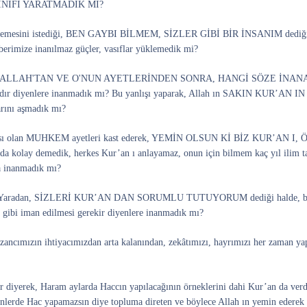
NIFI YARATMADIK MI?
söylemesini istediği, BEN GAYBI BİLMEM, SİZLER GİBİ BİR İNSANIM dediği hald
berimize inanılmaz güçler, vasıflar yüklemedik mi?
’an, ALLAH'TAN VE O'NUN AYETLERİNDEN SONRA, HANGİ SÖZE İNANACAKLAR
vardır diyenlere inanmadık mı? Bu yanlışı yaparak, Allah ın SAKIN KUR’AN
arını aşmadık mı?
 anası olan MUHKEM ayetleri kast ederek, YEMİN OLSUN Kİ BİZ KUR’
 kolay demedik, herkes Kur’an ı anlayamaz, onun için bilmem kaç yıl ilim ta
a inanmadık mı?
de Yaradan, SİZLERİ KUR’AN DAN SORUMLU TUTUYORUM dediği halde, bizle
n gibi iman edilmesi gerekir diyenlere inanmadık mı?
azancımızın ihtiyacımızdan arta kalanından, zekâtımızı, hayrımızı her zaman yap
r diyerek, Haram aylarda Haccın yapılacağının örneklerini dahi Kur’an da verdiği
ünlerde Hac yapamazsın diye topluma direten ve böylece Allah ın yemin ederek k