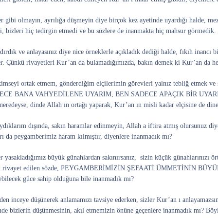
nler gibi olmayın, ayrılığa düşmeyin diye birçok kez ayetinde uyardığı 
ri, bizleri hiç tedirgin etmedi ve bu sözlere de inanmakta hiç mahsur görmedik.
ırdık ve anlayasınız diye nice örneklerle açıkladık dediği halde, fıkıh inancı b
ler. Çünkü rivayetleri Kur’an da bulamadığımızda, bakın demek ki Kur’an da 
mseyi ortak etmem, gönderdiğim elçilerimin görevleri yalnız tebliğ etmek ve s
DECE BANA VAHYEDİLENE UYARIM, BEN SADECE APAÇIK BİR UYARICIYIM d
ni neredeyse, dinde Allah ın ortağı yaparak, Kur’an ın misli kadar elçisine de 
ydıklarım dışında, sakın haramlar edinmeyin, Allah a iftira atmış olursunuz di
ları da peygamberimiz haram kılmıştır, diyenlere inanmadık mı?
er yasakladığımız büyük günahlardan sakınırsanız, sizin küçük günahlarınızı ör
rek rivayet edilen sözde, PEYGAMBERİMİZİN ŞEFAATİ ÜMMETİNİN BÜYÜK G
debilecek güce sahip olduğuna bile inanmadık mı?
ceden inceye düşünerek anlamamızı tavsiye ederken, sizler Kur’an ı anlayamazsını
inde bizlerin düşünmesinin, akıl etmemizin önüne geçenlere inanmadık mı? Böyle