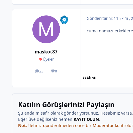
Gönderi tarihi:
11 Ekim ,
cuma namazı erkeklere f
maskot87
Φ
Üyeler
23
0
ileti
İtibar
Alıntı
Katılın Görüşlerinizi Paylaşın
Şu anda misafir olarak gönderiyorsunuz. Hesabınız varsa
Eğer üye değilseniz hemen
KAYIT OLUN
.
Not:
İletiniz gönderilmeden önce bir Moderatör kontrolünd