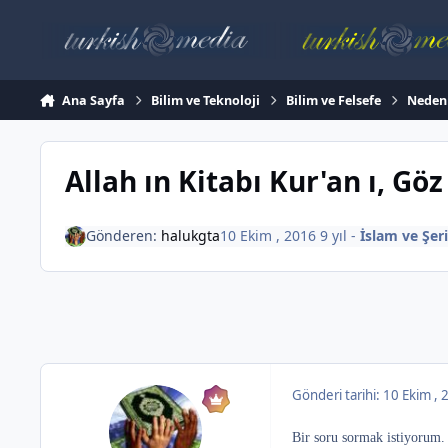
İçeriğe atla
Ana Sayfa
Bilim ve Teknoloji
Bilim ve Felsefe
Neden ?
Allah ın Kitabı Kur'an ı, Gö
Gönderen:
halukgta
10 Ekim , 2016
9 yıl
-
İslam ve Şer
Gönderi tarihi:
10 Ekim ,
Bir soru sormak istiyorum.