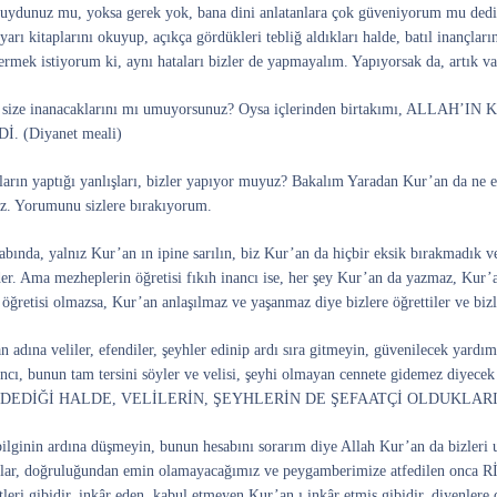
ydunuz mu, yoksa gerek yok, bana dini anlatanlara çok güveniyorum mu dedin
uyarı kitaplarını okuyup, açıkça gördükleri tebliğ aldıkları halde, batıl inançlar
rmek istiyorum ki, aynı hataları bizler de yapmayalım. Yapıyorsak da, artık v
rın size inanacaklarını mı umuyorsunuz? Oysa içlerinden birtakımı, 
 (Diyanet meali)
ların yaptığı yanlışları, bizler yapıyor muyuz? Bakalım Yaradan Kur’an da ne e
uz. Yorumunu sizlere bırakıyorum.
abında, yalnız Kur’an ın ipine sarılın, biz Kur’an da hiçbir eksik bırakmadık ve 
der. Ama mezheplerin öğretisi fıkıh inancı ise, her şey Kur’an da yazmaz, Kur’a
 öğretisi olmazsa, Kur’an anlaşılmaz ve yaşanmaz diye bizlere öğrettiler ve bi
 adına veliler, efendiler, şeyhler edinip ardı sıra gitmeyin, güvenilecek yardım
inancı, bunun tam tersini söyler ve velisi, şeyhi olmayan cennete gidemez d
DEDİĞİ HALDE, VELİLERİN, ŞEYHLERİN DE ŞEFAATÇİ OLDUKLAR
ginin ardına düşmeyin, bunun hesabını sorarım diye Allah Kur’an da bizleri uy
anlar, doğruluğundan emin olamayacağımız ve peygamberimize atfedilen onc
tleri gibidir, inkâr eden, kabul etmeyen Kur’an ı inkâr etmiş gibidir, diyenl