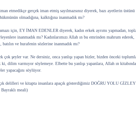
man etmedikçe gerçek iman etmiş sayılmazsınız diyerek, bazı ayetlerin üstünü ö
ık hükmünün olmadığına, kalktığına inanmadık mı?
namazı için, EY İMAN EDENLER diyerek, kadın erkek ayrımı yapmadan, toplant
yleyenlere inanmadık mı? Kadınlarımızı Allah ın bu emrinden mahrum ederek, İ
ek, batılın ve hurafenin sözlerine inanmadık mı?
k çok şeyler var. Ne dersiniz, onca yanlışı yapan bizler, bizden önceki topluml
 ki, dilim varmıyor söylemeye. Elbette bu yanlışı yapanlara, Allah ın kitabındak
eler yapacağını söylüyor.
iz açık delilleri ve kitapta insanlara apaçık gösterdiğimiz DOĞRU 
Bayraklı meali)