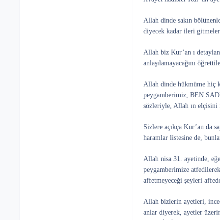
Allah dinde sakın bölüne
diyecek kadar ileri gitmele
Allah biz Kur’an ı detayland
anlaşılamayacağını öğretti
Allah dinde hükmüme hiç ki
peygamberimiz, BEN SA
sözleriyle, Allah ın elçisi
Sizlere açıkça Kur’an da sa
haramlar listesine de, bun
Allah nisa 31. ayetinde, eğ
peygamberimize atfedile
affetmeyeceği şeyleri affe
Allah bizlerin ayetleri, in
anlar diyerek, ayetler üzer