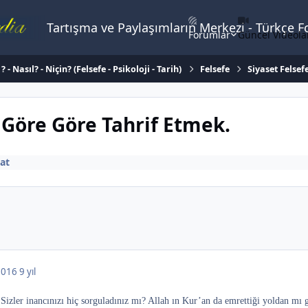
Tartışma ve Paylaşımların Merkezi - Türkçe 
Forumlar
Güncel Videola
 - Nasıl? - Niçin? (Felsefe - Psikoloji - Tarih)
Felsefe
Siyaset Felsef
z Göre Göre Tahrif Etmek.
iat
 2016
9 yıl
 Sizler inancınızı hiç sorguladınız mı? Allah ın Kur’an da emrettiği yoldan mı