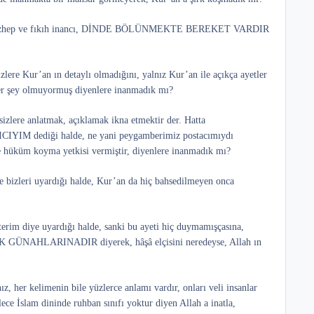
halde, mezhep ve fıkıh inancı, DİNDE BÖLÜNMEKTE BEREKET VARDIR
izlere Kur’an ın detaylı olmadığını, yalnız Kur’an ile açıkça ayetler
her şey olmuyormuş diyenlere inanmadık mı?
izlere anlatmak, açıklamak ikna etmektir der. Hatta
ediği halde, ne yani peygamberimiz postacımıydı
dine hüküm koyma yetkisi vermiştir, diyenlere inanmadık mı?
ye bizleri uyardığı halde, Kur’an da hiç bahsedilmeyen onca
terim diye uyardığı halde, sanki bu ayeti hiç duymamışçasına,
ÜNAHLARINADIR diyerek, hâşâ elçisini neredeyse, Allah ın
z, her kelimenin bile yüzlerce anlamı vardır, onları veli insanlar
ce İslam dininde ruhban sınıfı yoktur diyen Allah a inatla,