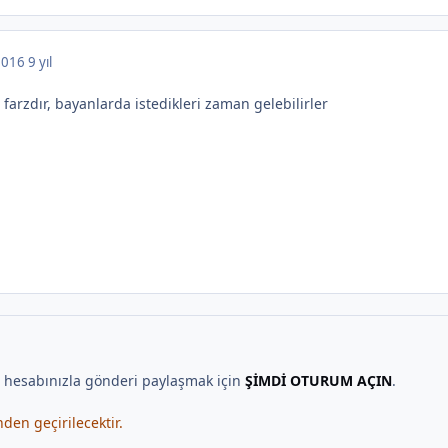
 2016
9 yıl
arzdır, bayanlarda istedikleri zaman gelebilirler
, hesabınızla gönderi paylaşmak için
ŞİMDİ OTURUM AÇIN
.
en geçirilecektir.