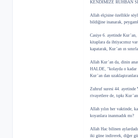
KENDİMİZE RUHBAN SI
Allah elçisine özellikle 
bildiğine inanarak, peygam
Casiye 6. ayetinde Kur
kitaplara da ihtiyacımız 
kapatarak, Kur’an ın sınırl
Allah Kur’an da, dinin
HALDE, “kolayda o kadar da
Kur’an dan uzaklaştıranlar
Zuhruf suresi 44. ayetin
rivayetlere de, tıpkı Kur’a
Allah yılın her vaktinde, k
koyanlara inanmadık mı?
Allah Hac bilinen aylardadı
iki güne indirerek, diğer g