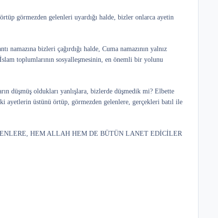
rtüp görmezden gelenleri uyardığı halde, bizler onlarca ayetin
ı namazına bizleri çağırdığı halde, Cuma namazının yalnız
slam toplumlarının sosyalleşmesinin, en önemli bir yolunu
arın düşmüş oldukları yanlışlara, bizlerde düşmedik mi? Elbette
i ayetlerin üstünü örtüp, görmezden gelenlere, gerçekleri batıl ile
YOLU GİZLEYENLERE, HEM ALLAH HEM DE BÜTÜN LANET EDİCİLER