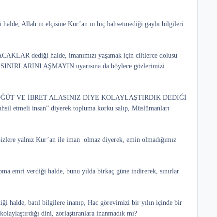
e, Allah ın elçisine Kur’an ın hiç bahsetmediği gaybı bilgileri
 dediği halde, imanımızı yaşamak için ciltlerce dolusu
 IN SINIRLARINI AŞMAYIN uyarısına da böylece gözlerimizi
AN I, ÖĞÜT VE İBRET ALASINIZ DİYE KOLAYLAŞTIRDIK DEDİĞİ
hsil etmeli insan” diyerek topluma korku salıp, Müslümanları
re yalnız Kur’an ile iman olmaz diyerek, emin olmadığımız
ma emri verdiği halde, bunu yılda birkaç güne indirerek, sınırlar
 halde, batıl bilgilere inanıp, Hac görevimizi bir yılın içinde bir
olaylaştırdığı dini, zorlaştıranlara inanmadık mı?