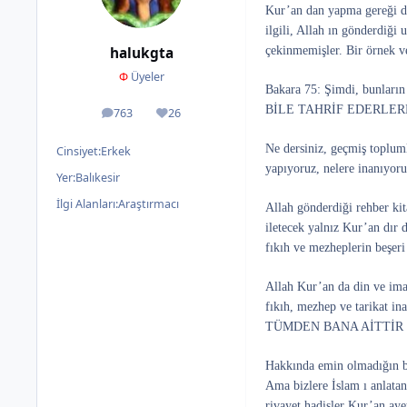
Kur’an dan yapma gereği du
ilgili, Allah ın gönderdiği 
çekinmemişler. Bir örnek ve
halukgta
Φ
Üyeler
Bakara 75: Şimdi, bunla
BİLE TAHRİF EDERLERDİ.
763
26
ileti
İtibar
Ne dersiniz, geçmiş toplum
Cinsiyet:
Erkek
yapıyoruz, nelere inanıyor
Yer:
Balıkesir
İlgi Alanları:
Araştırmacı
Allah gönderdiği rehber kit
iletecek yalnız Kur’an dır 
fıkıh ve mezheplerin beşeri
Allah Kur’an da din ve iman
fıkıh, mezhep ve tarikat 
TÜMDEN BANA AİTTİR 
Hakkında emin olmadığın bil
Ama bizlere İslam ı anlat
rivayet hadisler Kur’an aye