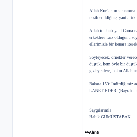
Allah Kur’an ın tamamına i
nesih edildiğine, yani art
Allah toplantı yani Cuma 
erkeklere farz olduğunu sö
ellerimizle bir kenara iter
Söyleyecek, örnekler verece
düştük, hem öyle bir düştük
gizleyenlere, bakın Allah n
Bakara 159: İndirdiğim
LANET EDER. (Bayraktar 
Saygılarımla
Haluk GÜMÜŞTABAK
Alıntı