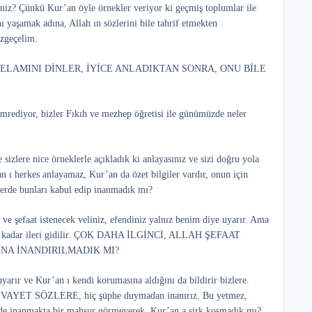
iz? Çünkü Kur’an öyle örnekler veriyor ki geçmiş toplumlar ile
ını yaşamak adına, Allah ın sözlerini bile tahrif etmekten
azgeçelim.
ALLAH’IN KELAMINI DİNLER, İYİCE ANLADIKTAN SONRA, ONU BİLE
mrediyor, bizler Fıkıh ve mezhep öğretisi ile günümüzde neler
sizlere nice örneklerle açıkladık ki anlayasınız ve sizi doğru yola
n ı herkes anlayamaz, Kur’an da özet bilgiler vardır, onun için
zlerde bunları kabul edip inanmadık mı?
 ve şefaat istenecek veliniz, efendiniz yalnız benim diye uyarır. Ama
iyecek kadar ileri gidilir. ÇOK DAHA İLGİNCİ, ALLAH ŞEFAAT
INA İNANDIRILMADIK MI?
arır ve Kur’an ı kendi korumasına aldığını da bildirir bizlere.
a RİVAYET SÖZLERE, hiç şüphe duymadan inanırız. Bu yetmez,
ere de inanmakta bir mahsur görmeyerek, Kur’an a şirk koşmadık mı?