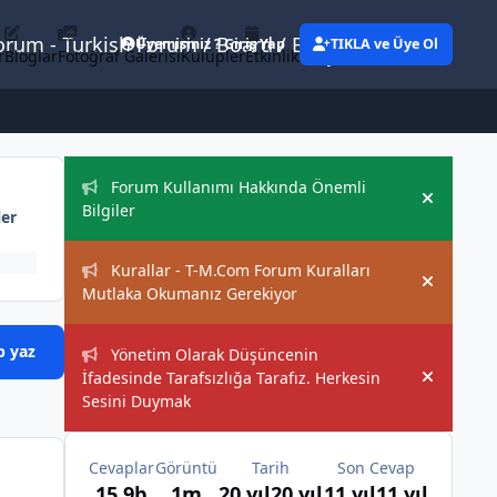
Forum - Turkish Forum / Board / Blog
Üyemisiniz ? Giriş Yap
TIKLA ve Üye Ol
r
Bloglar
Fotoğraf Galerisi
Kulüpler
Etkinlikler
Eylemler
Duyurular
Forum Kullanımı Hakkında Önemli
Hide an
Bilgiler
ler
Kurallar - T-M.Com Forum Kuralları
Hide an
Mutlaka Okumanız Gerekiyor
p yaz
Yönetim Olarak Düşüncenin
İfadesinde Tarafsızlığa Tarafız. Herkesin
Hide an
Sesini Duymak
Cevaplar
Görüntü
Tarih
Son Cevap
15,9b
1m
20 yıl
20 yıl
11 yıl
11 yıl