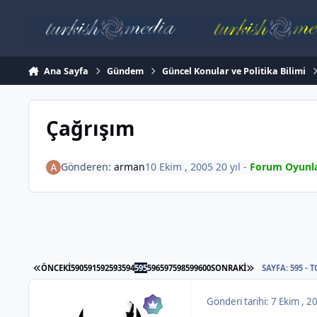
İçeriğe atla
Ana Sayfa
Gündem
Güncel Konular ve Politika Bilimi
Çağrışım
Gönderen:
arman
10 Ekim , 2005
20 yıl
-
Forum Oyunla
İLK SAYFA
SON SAYFA
ÖNCEKI
590
591
592
593
594
595
596
597
598
599
600
SONRAKI
SAYFA: 595 - 
Gönderi tarihi:
7 Ekim , 