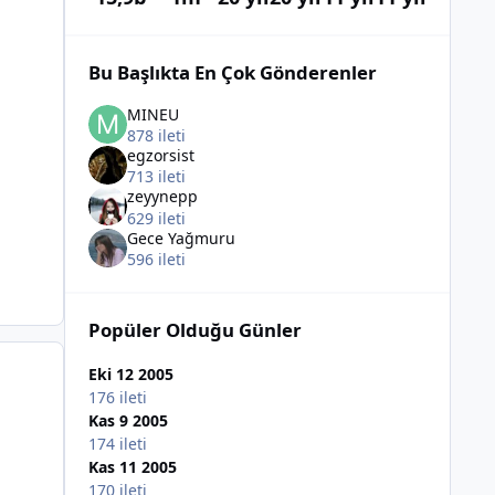
Bu Başlıkta En Çok Gönderenler
MINEU
878 ileti
egzorsist
713 ileti
zeyynepp
629 ileti
Gece Yağmuru
596 ileti
Popüler Olduğu Günler
Eki 12 2005
176 ileti
Kas 9 2005
174 ileti
Kas 11 2005
170 ileti