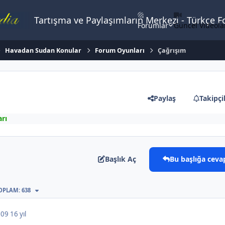
Tartışma ve Paylaşımların Merkezi - Türkçe 
Forumlar
Güncel Videola
Havadan Sudan Konular
Forum Oyunları
Çağrışım
Paylaş
Takipçi
rı
Başlık Aç
Bu başlığa ceva
TOPLAM: 638
2009
16 yıl