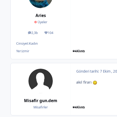
Aries
Φ
Üyeler
2,3b
104
ileti
İtibar
Cinsiyet:
Kadın
Alıntı
Yer:
izmir
Gönderi tarihi:
7 Ekim , 
akıl firarı
Misafir gun.dem
Alıntı
Misafirler