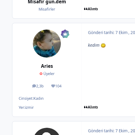
Misafir gun.dem
Alıntı
Misafirler
Gönderi tarihi:
7 Ekim , 
kedim
Aries
Φ
Üyeler
2,3b
104
ileti
İtibar
Cinsiyet:
Kadın
Alıntı
Yer:
izmir
Gönderi tarihi:
7 Ekim , 