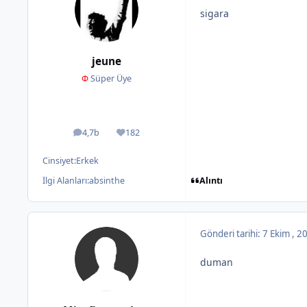
sigara
jeune
Φ
Süper Üye
4,7b
182
ileti
İtibar
Cinsiyet:
Erkek
Alıntı
İlgi Alanları:
absinthe
Gönderi tarihi:
7 Ekim , 
duman