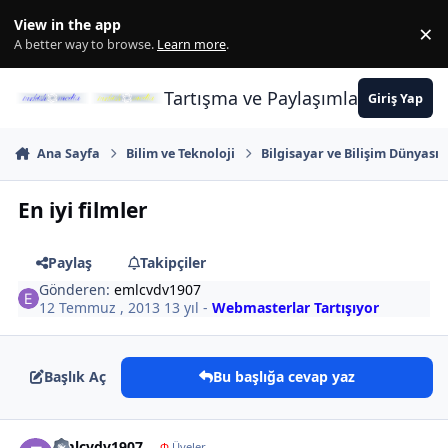
İçeriğe atla
View in the app
×
Di
A better way to browse.
Learn more
.
Tartışma ve Paylaşımların Merkez
Giriş Yap
Ana Sayfa
Bilim ve Teknoloji
Bilgisayar ve Bilişim Dünyası
En iyi filmler
Paylaş
Takipçiler
Gönderen:
emlcvdv1907
12 Temmuz , 2013
13 yıl
-
Webmasterlar Tartışıyor
Başlık Aç
Bu başlığa cevap yaz
Author stats
emlcvdv1907
Φ
Üyeler