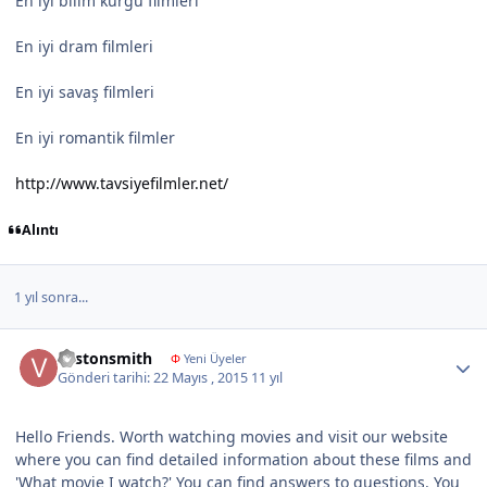
En iyi bilim kurgu filmleri
En iyi dram filmleri
En iyi savaş filmleri
En iyi romantik filmler
http://www.tavsiyefilmler.net/
Alıntı
1 yıl sonra...
Author stats
vastonsmith
Φ
Yeni Üyeler
Gönderi tarihi:
22 Mayıs , 2015
11 yıl
Hello Friends. Worth watching movies and visit our website
where you can find detailed information about these films and
'What movie I watch?' You can find answers to questions. You