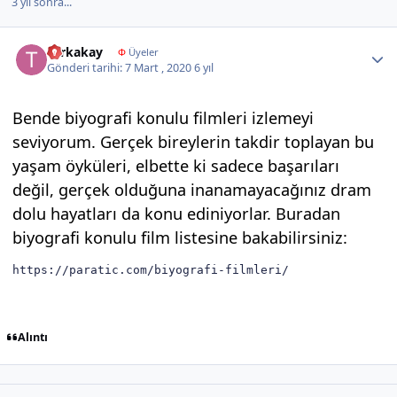
3 yıl sonra...
Author stats
turkakay
Φ
Üyeler
Gönderi tarihi:
7 Mart , 2020
6 yıl
Bende biyografi konulu filmleri izlemeyi
seviyorum. Gerçek bireylerin takdir toplayan bu
yaşam öyküleri, elbette ki sadece başarıları
değil, gerçek olduğuna inanamayacağınız dram
dolu hayatları da konu ediniyorlar. Buradan
biyografi konulu film listesine bakabilirsiniz:
https://paratic.com/biyografi-filmleri/
Alıntı