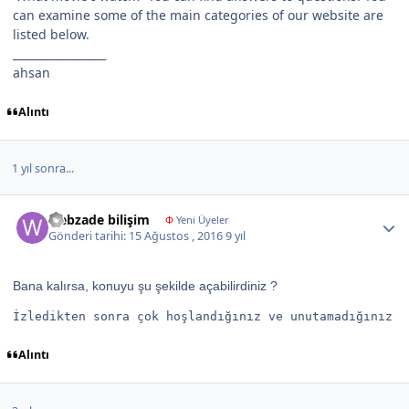
can examine some of the main categories of our website are
listed below.
_________________
ahsan
Alıntı
1 yıl sonra...
Author stats
webzade bilişim
Φ
Yeni Üyeler
Gönderi tarihi:
15 Ağustos , 2016
9 yıl
Bana kalırsa, konuyu şu şekilde açabilirdiniz ?
Alıntı