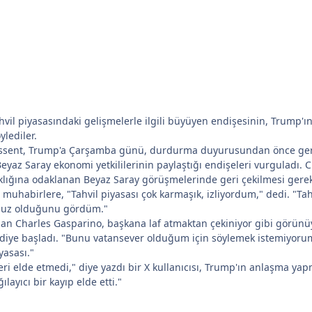
hvil piyasasındaki gelişmelerle ilgili büyüyen endişesinin, Trump'ın
ylediler.
ssent, Trump'a Çarşamba günü, durdurma duyurusundan önce gerçek
eyaz Saray ekonomi yetkililerinin paylaştığı endişeleri vurguladı. 
aklığına odaklanan Beyaz Saray görüşmelerinde geri çekilmesi gere
habirlere, "Tahvil piyasası çok karmaşık, izliyordum," dedi. "Tah
rsuz olduğunu gördüm."
an Charles Gasparino, başkana laf atmaktan çekiniyor gibi görünü
 diye başladı. "Bunu vatansever olduğum için söylemek istemiyorum,
yasası."
eri elde etmedi," diye yazdı bir X kullanıcısı, Trump'ın anlaşma y
ayıcı bir kayıp elde etti."