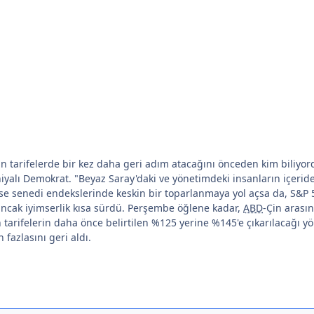
ın tarifelerde bir kez daha geri adım atacağını önceden kim biliy
iyalı Demokrat. "Beyaz Saray'daki ve yönetimdeki insanların içeriden 
se senedi endekslerinde keskin bir toparlanmaya yol açsa da, S&P
ancak iyimserlik kısa sürdü. Perşembe öğlene kadar,
ABD
-Çin arasın
 tarifelerin daha önce belirtilen %125 yerine %145'e çıkarılacağı 
fazlasını geri aldı.