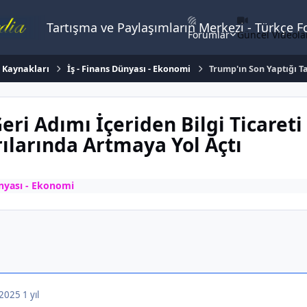
Tartışma ve Paylaşımların Merkezi - Türkçe 
Forumlar
Güncel Videola
n Kaynakları
İş - Finans Dünyası - Ekonomi
Trump'ın Son Yaptığı Ta
eri Adımı İçeriden Bilgi Ticareti
ılarında Artmaya Yol Açtı
ünyası - Ekonomi
, 2025
1 yıl