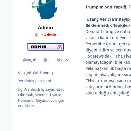
Trump'ın Son Yaptığı T
'Utanç Verici Bir Kayı
Beklenmedik Tepkilerle 
Admin
Donald Trump ve daha s
™ Admin
ve asla kabul etmeyeceğ
Perşembe günü, geri ad
diyebilirdim ve sen du
Fox News'daki "The Fiv
90,3b
3
2,6b
ileti
Solutions
İtibar
olamayacağını bile kabul
Peki başkan ilk başta n
Cinsiyet:
Belirtmemiş
sağlamaya çalıştığı sır
CNN'in konuya aşina üç
Yer:
Osiris Gezegeni
satışların ardından, ba
İlgi Alanları:
Bilgisayar, Kitap
kötü olduğu anlaşıldığı
Okumak, Sinema, Tiyatro,
Konserler, Seyahat ve diğer
etkinlikler...