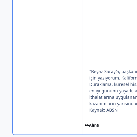
"Beyaz Saray'a, başkan
için yazıyorum. Kaliforn
Duraklama, küresel his
en iyi gününü yaşadı, 
ithalatlarına uygulanan
kazanımların yarısından 
Kaynak: ABSN
Alıntı