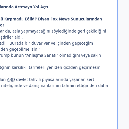
ılarında Artmaya Yol Açtı
ünü Kırpmadı, Eğildi' Diyen Fox News Sunucularından
yor
ar da, asla yapmayacağını söylediğinde geri çekildiğini
iriler aldı.
di. "Burada bir duvar var ve içinden geçeceğim
nden geçebilmelisin."
"Trump bunun "Anlaşma Sanatı" olmadığını veya sakin
"
inin karşılıklı tarifeleri yeniden gözden geçirmesini
olan
ABD
devlet tahvili piyasalarında yaşanan sert
et niteliğinde ve danışmanlarının tahmin ettiğinden daha