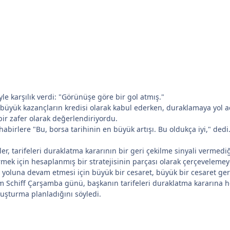
yle karşılık verdi: "Görünüşe göre bir gol atmış."
 büyük kazançların kredisi olarak kabul ederken, duraklamaya yol a
 bir zafer olarak değerlendiriyordu.
abirlere "Bu, borsa tarihinin en büyük artışı. Bu oldukça iyi," ded
ler, tarifeleri duraklatma kararının bir geri çekilme sinyali vermedi
mek için hesaplanmış bir stratejisinin parçası olarak çerçevelemeye 
 yoluna devam etmesi için büyük bir cesaret, büyük bir cesaret ger
Schiff Çarşamba günü, başkanın tarifeleri duraklatma kararına herh
ruşturma planladığını söyledi.