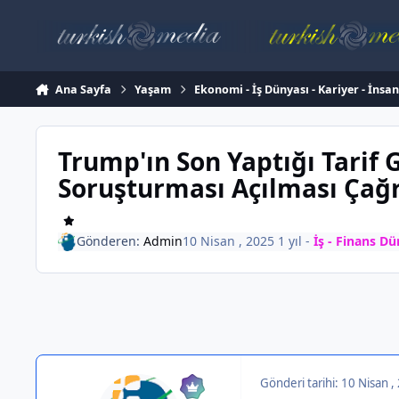
İçeriğe atla
Ana Sayfa
Yaşam
Ekonomi - İş Dünyası - Kariyer - İnsa
Trump'ın Son Yaptığı Tarif G
Soruşturması Açılması Çağr
Gönderen:
Admin
10 Nisan , 2025
1 yıl
-
İş - Finans D
Gönderi tarihi:
10 Nisan 