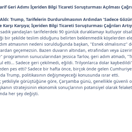
arif Geri Adımı İçeriden Bilgi Ticareti Soruşturması Açılması Çağr
p Aldı: Trump, Tarifelerin Durdurulmasının Ardından 'Sadece Göz
Karşı Karşıya; İçeriden Bilgi Ticareti Soruşturması Çağrıları Artı
adık yandaşları tarifelerdeki 90 günlük duraklamayı kutluyor olsal
i bir şekilde teslim olduğunu belirten beklenmedik köşelerden eleşt
ım atmasının nedeni sorulduğunda başkan, "Esnek olmalısınız" de
vardan geçemezsin. Bazen duvarın altından, etrafından veya üzeri
e" programının sunucularından Jessica Tarlov, geri adım atmadı, 
 etti... Sadece geri çekilmedi, eğildi. Trilyonlarca dolar kaybedildi
eden pes etti? Sadece bir hafta önce, birçok önde gelen Cumhuriyetç
ada Trump, politikasının değişmeyeceği konusunda ısrar etti.
 yetkiliyle görüştüğüne göre, Çarşamba günü, genellikle güvenli 
şkanın stratejisinin ekonomik sonuçlarının potansiyel olarak felak
nda her şey değişti.