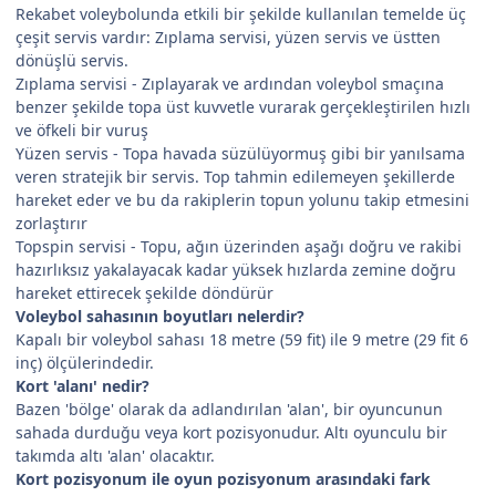
Rekabet voleybolunda etkili bir şekilde kullanılan temelde üç
çeşit servis vardır: Zıplama servisi, yüzen servis ve üstten
dönüşlü servis.
Zıplama servisi - Zıplayarak ve ardından voleybol smaçına
benzer şekilde topa üst kuvvetle vurarak gerçekleştirilen hızlı
ve öfkeli bir vuruş
Yüzen servis - Topa havada süzülüyormuş gibi bir yanılsama
veren stratejik bir servis. Top tahmin edilemeyen şekillerde
hareket eder ve bu da rakiplerin topun yolunu takip etmesini
zorlaştırır
Topspin servisi - Topu, ağın üzerinden aşağı doğru ve rakibi
hazırlıksız yakalayacak kadar yüksek hızlarda zemine doğru
hareket ettirecek şekilde döndürür
Voleybol sahasının boyutları nelerdir?
Kapalı bir voleybol sahası 18 metre (59 fit) ile 9 metre (29 fit 6
inç) ölçülerindedir.
Kort 'alanı' nedir?
Bazen 'bölge' olarak da adlandırılan 'alan', bir oyuncunun
sahada durduğu veya kort pozisyonudur. Altı oyunculu bir
takımda altı 'alan' olacaktır.
Kort pozisyonum ile oyun pozisyonum arasındaki fark