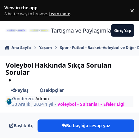
İçeriğe atla
View in the app
×
Di
A better way to browse.
Learn more
.
Tartışma ve Paylaşımların Merkez
Giriş Yap
Ana Sayfa
Yaşam
Spor - Futbol - Basket -Voleybol ve Diğer 
Voleybol Hakkında Sıkça Sorulan
Sorular
Paylaş
Takipçiler
Gönderen:
Admin
30 Aralık , 2024
1 yıl
-
Voleybol - Sultanlar - Efeler Ligi
Başlık Aç
Bu başlığa cevap yaz