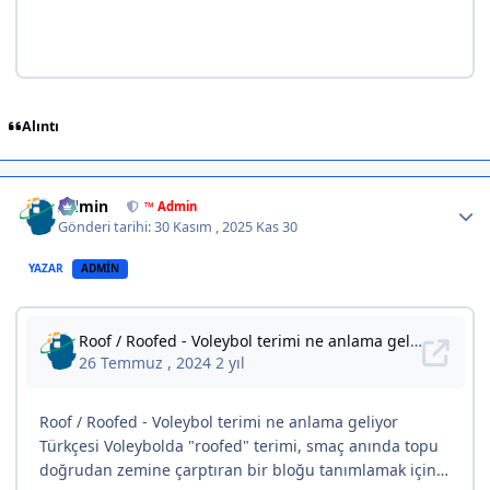
Alıntı
Author stats
Admin
™ Admin
Gönderi tarihi:
30 Kasım , 2025
Kas 30
YAZAR
ADMIN