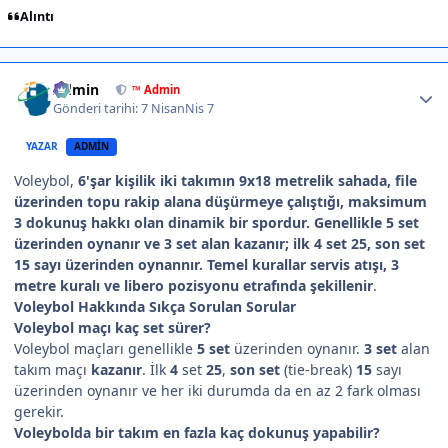
Alıntı
Author stats
Admin
™ Admin
Gönderi tarihi:
7 Nisan
Nis 7
YAZAR
ADMIN
Voleybol,
6'şar kişilik iki takımın 9x18 metrelik sahada, file
üzerinden topu rakip alana düşürmeye çalıştığı, maksimum
3 dokunuş hakkı olan dinamik bir spordur. Genellikle 5 set
üzerinden oynanır ve 3 set alan kazanır; ilk 4 set 25, son set
15 sayı üzerinden oynannır. Temel kurallar servis atışı, 3
metre kuralı ve libero pozisyonu etrafında şekillenir
.
Voleybol Hakkında Sıkça Sorulan Sorular
Voleybol maçı kaç set sürer?
Voleybol maçları genellikle
5 set
üzerinden oynanır.
3 set
alan
takım maçı
kazanır
. İlk
4
set
25
,
son set
(tie-break)
15
sayı
üzerinden oynanır ve her iki durumda da en az 2 fark olması
gerekir.
Voleybolda bir takım en fazla kaç dokunuş yapabilir?