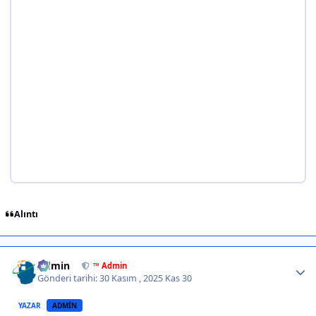
Alıntı
Author stats
Admin
™ Admin
Gönderi tarihi:
30 Kasım , 2025
Kas 30
YAZAR
ADMIN