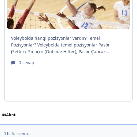
Alıntı
3 hafta sonra...