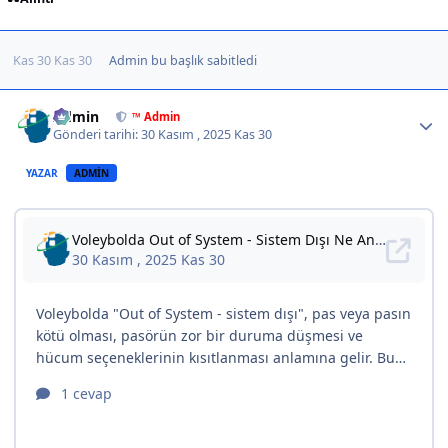
Kas 30
Kas 30
Admin
bu başlık sabitledi
Author stats
Admin
™ Admin
Gönderi tarihi:
30 Kasım , 2025
Kas 30
YAZAR
ADMIN