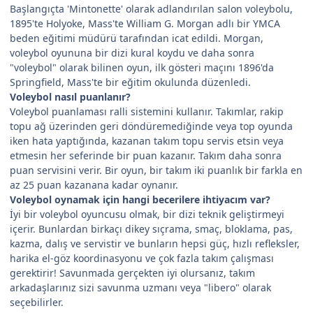
Başlangıçta 'Mintonette' olarak adlandırılan salon voleybolu,
1895'te Holyoke, Mass'te William G. Morgan adlı bir YMCA
beden eğitimi müdürü tarafından icat edildi. Morgan,
voleybol oyununa bir dizi kural koydu ve daha sonra
"voleybol" olarak bilinen oyun, ilk gösteri maçını 1896'da
Springfield, Mass'te bir eğitim okulunda düzenledi.
Voleybol nasıl puanlanır?
Voleybol puanlaması ralli sistemini kullanır. Takımlar, rakip
topu ağ üzerinden geri döndüremediğinde veya top oyunda
iken hata yaptığında, kazanan takım topu servis etsin veya
etmesin her seferinde bir puan kazanır. Takım daha sonra
puan servisini verir. Bir oyun, bir takım iki puanlık bir farkla en
az 25 puan kazanana kadar oynanır.
Voleybol oynamak için hangi becerilere ihtiyacım var?
İyi bir voleybol oyuncusu olmak, bir dizi teknik geliştirmeyi
içerir. Bunlardan birkaçı dikey sıçrama, smaç, bloklama, pas,
kazma, dalış ve servistir ve bunların hepsi güç, hızlı refleksler,
harika el-göz koordinasyonu ve çok fazla takım çalışması
gerektirir! Savunmada gerçekten iyi olursanız, takım
arkadaşlarınız sizi savunma uzmanı veya "libero" olarak
seçebilirler.