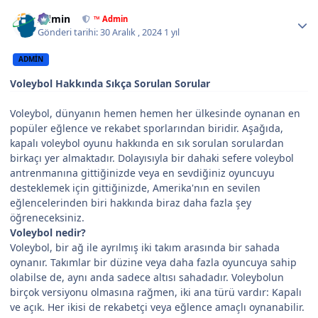
Author stats
Admin
™ Admin
Gönderi tarihi:
30 Aralık , 2024
1 yıl
ADMIN
Voleybol Hakkında Sıkça Sorulan Sorular
Voleybol, dünyanın hemen hemen her ülkesinde oynanan en
popüler eğlence ve rekabet sporlarından biridir. Aşağıda,
kapalı voleybol oyunu hakkında en sık sorulan sorulardan
birkaçı yer almaktadır. Dolayısıyla bir dahaki sefere voleybol
antrenmanına gittiğinizde veya en sevdiğiniz oyuncuyu
desteklemek için gittiğinizde, Amerika'nın en sevilen
eğlencelerinden biri hakkında biraz daha fazla şey
öğreneceksiniz.
Voleybol nedir?
Voleybol, bir ağ ile ayrılmış iki takım arasında bir sahada
oynanır. Takımlar bir düzine veya daha fazla oyuncuya sahip
olabilse de, aynı anda sadece altısı sahadadır. Voleybolun
birçok versiyonu olmasına rağmen, iki ana türü vardır: Kapalı
ve açık. Her ikisi de rekabetçi veya eğlence amaçlı oynanabilir.