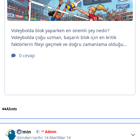
Alıntı
Author stats
Admin
™ Admin
Gönderi tarihi:
14 Mart
Mar 14