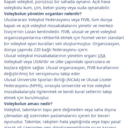
Kapalı voleybol, pürüzsüz bir sahada oynanır. Açık hava
voleybolu kum, çim, beton yüzey veya suda oynanabilir.
Voleybolun yönetim organları nelerdir?
Uluslararası Voleybol Federasyonu veya FIVB, tüm dünya
kapalı ve açık voleybol müsabakalarını yönetir ve merkezi
İsviçre'nin Lozan kentindedir. FIVB, ulusal ve yerel voleybol
organizasyonlarına rehberlik etmek için hizmet veren standart
bir voleybol oyun kuralları seti oluşturmuştur. Organizasyon,
dünya çapında 220 bağlı federasyonu içerir.
Ulusal voleybol müsabakalarının yönetim organı
USA
Volleyball veya USAV'dir ve ülke çapındaki sporculara ve
koçlara eğitim sağlar. Ulusal organizasyon, FIVB kurallarının
değiştirilmiş bir versiyonunu takip eder.
Ulusal Üniversite Sporları Birliği (NCAA) ve Ulusal Liseler
Federasyonu (NFHS), sırasıyla üniversite ve lise voleybol
müsabakalarıyla ilgilenmek ve kendi kural setlerini takip
etmek için kurulmuştur.
Voleybolun amacı nedir?
Voleybol, takımların topu yere değmeden veya saha dışına
çıkmadan ağ üzerinden paslamalarını içeren bir beceri
oyunudur. Takımlar, rakipleri hata yaptığında veya topu yasal
olarak ağ üzerinden geri döndüremediğinde puan kazanır.