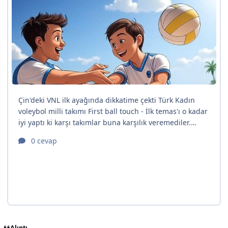
Alıntı