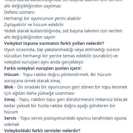
altı değişikliğinden sayılmaz
Defans uzmanı:
Herhangi bir oyuncunun yerini alabilir
Zıplayabilir ve hücum edebilir
Yedek olarak kullanıldığında, set başına takımın izin verilen
altı değişikliğinden sayılır
Voleybol topuna vurmanın farklı yolları nelerdir?
Oyun sırasında, top yakalanmadığı veya atılmadığı sürece
vücudun herhangi bir yerine temas edebilir (vurabilir) ve
voleybol vuruşları aynı anda gerçekleşir.
Farklı voleybol vuruşları şunları içerir:
Hücum
- Topu rakibe doğru yönlendirmek. Bir hücum
vuruşuna örnek olarak smaç
Blok
- Ön sıradaki bir oyuncunun geri dönen bir topu kesmek
için ağdan daha yükseğe uzanması
Smaç
- Topu, rakibin topu geri döndürmesini imkansız kılacak
kadar yüksek bir hızda rakibe doğru aşağı gönderen bir
hücum
Servis
- Topu servis pozisyonundaki oyuncu tarafından oyuna
sokmak
Voleyboldaki farklı servisler nelerdir?