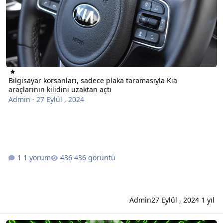
Bilgisayar korsanları, sadece plaka taramasıyla Kia
araçlarının kilidini uzaktan açtı
Admin
·
27 Eylül , 2024
1 yorum
436 görüntü
Admin
27 Eylül , 2024
1 yıl
İş arayanlar dikkatli olun; bilgisayar korsanları milyonlarca kurban