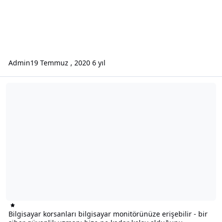
Admin
19 Temmuz , 2020
6 yıl
Bilgisayar korsanları bilgisayar monitörünüze erişebilir - bir sibe
Bilgisayar korsanları bilgisayar monitörünüze erişebilir - bir