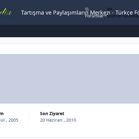
Tartışma ve Paylaşımların Merkezi - Türkçe 
Forumlar
Güncel Videola
lım
Son Ziyaret
lül , 2005
20 Haziran , 2010