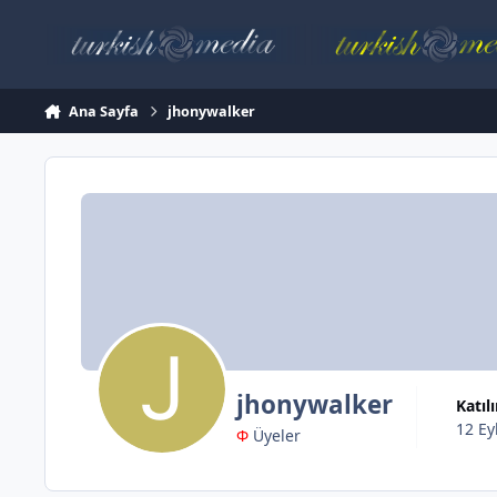
İçeriğe atla
Ana Sayfa
jhonywalker
jhonywalker
Katı
12 Ey
Φ
Üyeler