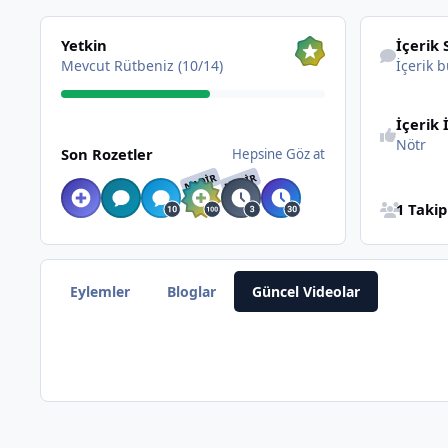
Hepsine Göz at
İçerik bul
Yetkin
İçerik 
Mevcut Rütbeniz (10/14)
İçerik b
İçerik 
Hepsine Göz at
Nötr
Son Rozetler
Hepsine Göz at
NADIR
NADIR
Bütün Takip 
1 Taki
Eylemler
Bloglar
Güncel Videolar