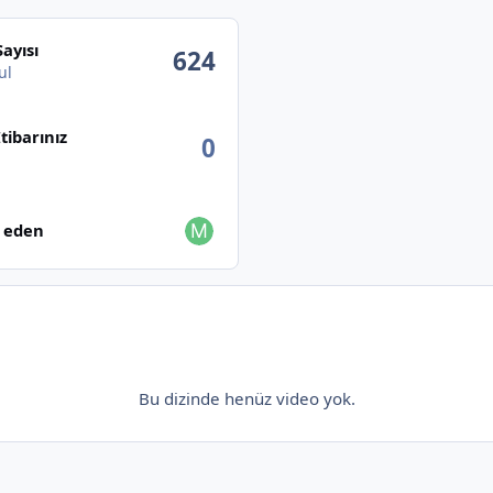
Sayısı
624
ul
İtibarınız
0
Edenlere Göz at
p eden
Bu dizinde henüz video yok.