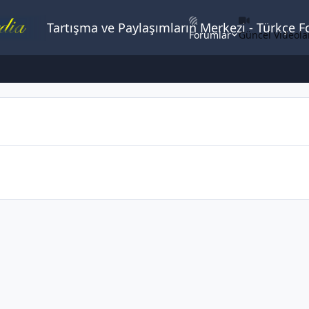
Tartışma ve Paylaşımların Merkezi - Türkçe 
Forumlar
Güncel Videola