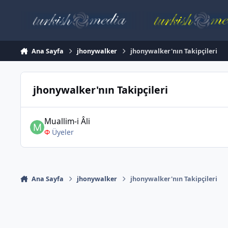
İçeriğe atla
Ana Sayfa
jhonywalker
jhonywalker'nın Takipçileri
jhonywalker'nın Takipçileri
Muallim-i Âli
Φ
Üyeler
Ana Sayfa
jhonywalker
jhonywalker'nın Takipçileri