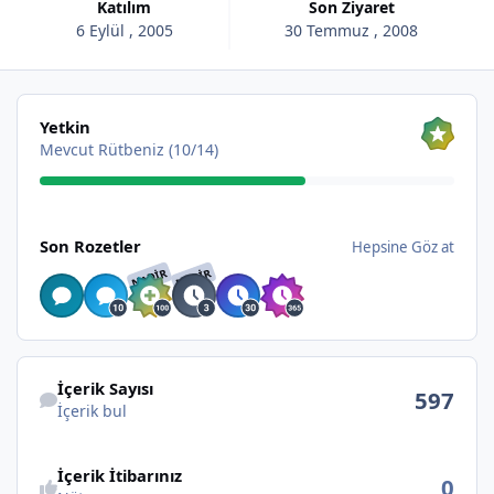
Katılım
Son Ziyaret
6 Eylül , 2005
30 Temmuz , 2008
Hepsine Göz at
Yetkin
Mevcut Rütbeniz (10/14)
Hepsine Göz at
Son Rozetler
Hepsine Göz at
NADIR
NADIR
İçerik bul
İçerik Sayısı
597
İçerik bul
İçerik İtibarınız
0