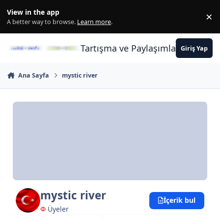
İçeriğe atla
View in the app
×
Di
A better way to browse.
Learn more
.
Tartışma ve Paylaşımların Merkez
Giriş Yap
Ana Sayfa
mystic river
mystic river
İçerik bul
Φ
Üyeler