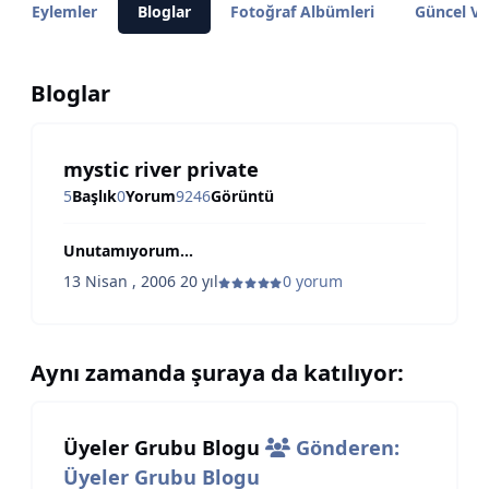
Eylemler
Bloglar
Fotoğraf Albümleri
Güncel Vi
Bloglar
mystic river private
5
Başlık
0
Yorum
9246
Görüntü
Unutamıyorum...
13 Nisan , 2006
20 yıl
0 yorum
Aynı zamanda şuraya da katılıyor:
Üyeler Grubu Blogu
Gönderen:
Üyeler Grubu Blogu