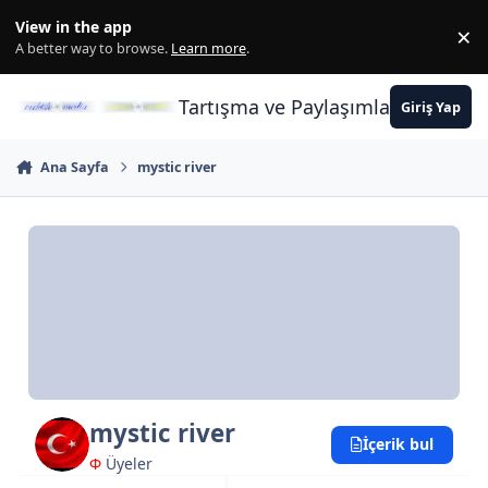
İçeriğe atla
View in the app
×
Di
A better way to browse.
Learn more
.
Tartışma ve Paylaşımların Merkez
Giriş Yap
Ana Sayfa
mystic river
mystic river
İçerik bul
Φ
Üyeler