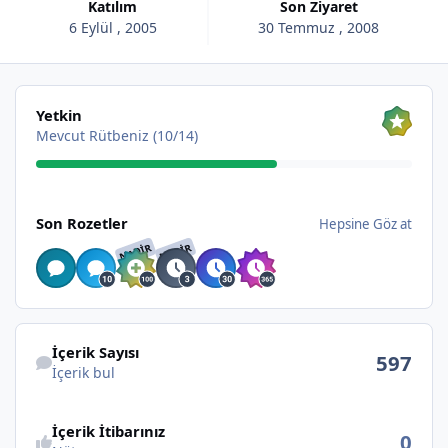
Katılım
Son Ziyaret
6 Eylül , 2005
30 Temmuz , 2008
Hepsine Göz at
Yetkin
Mevcut Rütbeniz (10/14)
Hepsine Göz at
Son Rozetler
Hepsine Göz at
NADIR
NADIR
İçerik bul
İçerik Sayısı
597
İçerik bul
İçerik İtibarınız
0