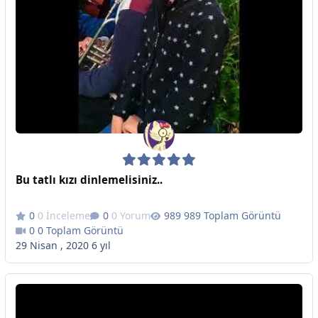
Bu tatlı kızı dinlemelisiniz..
0 İnceleme
0 Yorum
989 Toplam Görüntü
0 Toplam Görüntü
29 Nisan , 2020
6 yıl