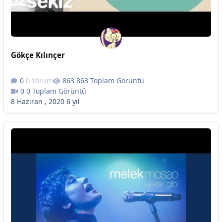
Gökçe Kılınçer
0 Yorum
863 Toplam Görüntü
0 Toplam Görüntü
8 Haziran , 2020
6 yıl