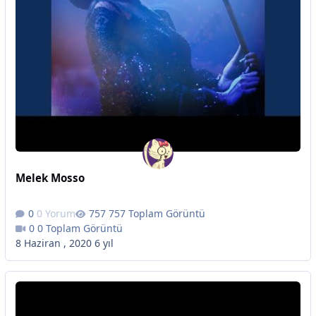
Melek Mosso
0 Yorum
757 Toplam Görüntü
0 Toplam Görüntü
8 Haziran , 2020
6 yıl