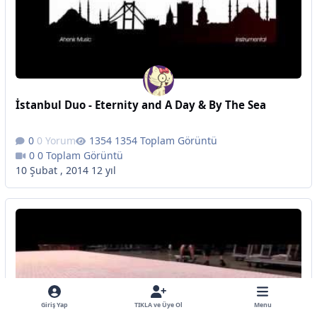
İstanbul Duo - Eternity and A Day & By The Sea
0 Yorum
1354 Toplam Görüntü
0 Toplam Görüntü
10 Şubat , 2014
12 yıl
Giriş Yap
TIKLA ve Üye Ol
Menu