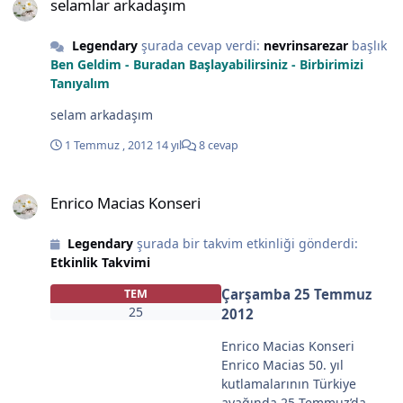
selamlar arkadaşım
Nişantaşı Kampüsü Adres:
Nişantaşı Bilet Fiyatı: 35-45
Legendary
şurada cevap verdi:
nevrinsarezar
başlık
TL
Ben Geldim - Buradan Başlayabilirsiniz - Birbirimizi
Tanıyalım
selam arkadaşım
1 Temmuz , 2012
14 yıl
8 cevap
Enrico Macias Konseri
Enrico Macias Konseri
Legendary
şurada bir takvim etkinliği gönderdi:
Etkinlik Takvimi
Çarşamba 25 Temmuz
TEM
25
2012
Enrico Macias Konseri
Enrico Macias 50. yıl
kutlamalarının Türkiye
ayağında 25 Temmuz’da