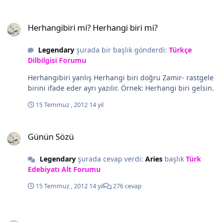
Işık Mezunlarının FID ile
Herhangibiri mi? Herhangi biri mi?
bağını artırmak ve her Işık
Herhangibiri mi? Herhangi biri mi?
mezununun okulları ile
gurur duyan birer elçi
Legendary
şurada bir başlık gönderdi:
Türkçe
olmasıdır. FID için başarı
Dilbilgisi Forumu
kriteri sadece üniversite
sınavlarında en üst
Herhangibiri yanlış Herhangi biri doğru Zamir- rastgele
basamaklarda yer almak
birini ifade eder ayrı yazılır. Örnek: Herhangi biri gelsin.
değildir. Önceliğimiz ve
başlıca hedefimiz; Işık'lı
15 Temmuz , 2012
14 yıl
ruhuna sahip, çağdaş,
entelektüel, sportmen,
Günün Sözü
güzel sanatlarla ilgilenen,
Günün Sözü
edebiyatı seven, en az bir
yabancı dili çok iyi derecede
Legendary
şurada cevap verdi:
Aries
başlık
Türk
konuşan, toplum içinde
Edebiyatı Alt Forumu
'aydın' kimliği ile fark
edilen, Atatürkçü düşünceyi
15 Temmuz , 2012
14 yıl
276 cevap
yorumlayan ve yaşayan
nesillere ışık tutmaktır.
selamlar arkadaşım
Mekan: FMV Işık Okulları