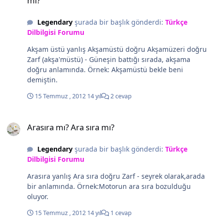
mi?
taşımaktadır. 'Önce iyi insan
yetiştirmek' gayesiyle
hareket eden Feyziye
Legendary
şurada bir başlık gönderdi:
Türkçe
Mektepleri Vakfı Işık
Dilbilgisi Forumu
Okulları, günümüzün en
Akşam üstü yanlış Akşamüstü doğru Akşamüzeri doğru
gelişmiş eğitim ve öğretim
Zarf (akşa'müstü) - Güneşin battığı sırada, akşama
sistemlerini uygulamakta ve
doğru anlamında. Örnek: Akşamüstü bekle beni
insan haklarına saygılı, laik
demiştin.
ve demokrat, bilimsel
düşünen, sosyal
15 Temmuz , 2012
14 yıl
2 cevap
yaşamlarında etkin nesiller
yetiştirmeyi
Arasıra mı? Ara sıra mı?
amaçlamaktadır. Feyziyeliler
Arasıra mı? Ara sıra mı?
Işıklılar Derneği Feyziyeliler
Işıklılar Derneği (FID) ise
Legendary
şurada bir başlık gönderdi:
Türkçe
1944 yılından beri Işık
Dilbilgisi Forumu
mezunlarını bir araya
getirme ve mezunlarla,
Arasıra yanlış Ara sıra doğru Zarf - seyrek olarak,arada
Okul yönetimi ve öğrenciler
bir anlamında. Örnek:Motorun ara sıra bozulduğu
arasında köprü olma
oluyor.
misyonunu üstlenmiştir.
15 Temmuz , 2012
14 yıl
1 cevap
Derneğin öncelikli hedefi