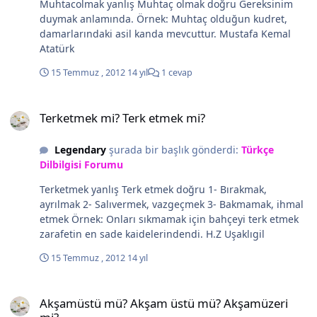
Muhtacolmak yanlış Muhtaç olmak doğru Gereksinim
döneme; ulusal
duymak anlamında. Örnek: Muhtaç olduğun kudret,
egemenliğe, Atatürk İlke ve
damarlarındaki asil kanda mevcuttur. Mustafa Kemal
İnkılapları'na tanıklık etmiş
Atatürk
ve 17 Aralık 1934 tarihinde
kuruluşunun
15 Temmuz , 2012
14 yıl
1 cevap
49.yıldönümünde Mustafa
Kemal Atatürk'ün onayı ile
Terketmek mi? Terk etmek mi?
'Işık' adını almıştır. FMV Işık
Terketmek mi? Terk etmek mi?
Okulları; Nişantaşı,
Ayazağa, Erenköy ve Şile
Legendary
şurada bir başlık gönderdi:
Türkçe
kampüslerinde; anaokulları,
Dilbilgisi Forumu
ilköğretim okulları, liseleri,
fen lisesi ve üniversitesi ile
Terketmek yanlış Terk etmek doğru 1- Bırakmak,
devam ettirdiği eğitim-
ayrılmak 2- Salıvermek, vazgeçmek 3- Bakmamak, ihmal
öğretim sürecinde, aynı
etmek Örnek: Onları sıkmamak için bahçeyi terk etmek
zamanda yüce Önder
zarafetin en sade kaidelerindendi. H.Z Uşaklıgil
Atatürk'ün öğrenim
15 Temmuz , 2012
14 yıl
gördüğü Şemsi Efendi
Mektebi'yle bütünleşen bir
Akşamüstü mü? Akşam üstü mü? Akşamüzeri mi?
öğretim kurumu olmanın da
Akşamüstü mü? Akşam üstü mü? Akşamüzeri
haklı onur ve gururunu