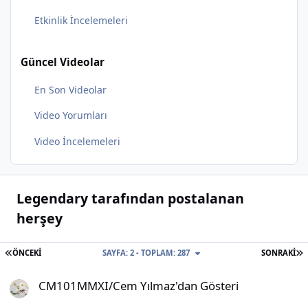
Etkinlik İncelemeleri
Güncel Videolar
En Son Videolar
Video Yorumları
Video İncelemeleri
Legendary tarafından postalanan
herşey
İLK SAYFA
S
ÖNCEKI
SAYFA: 2 - TOPLAM: 287
SONRAKI
CM101MMXI/Cem Yılmaz'dan Gösteri
CM101MMXI/Cem Yılmaz'dan Gösteri