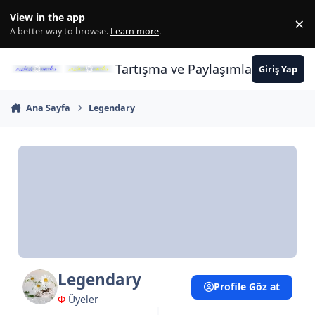
İçeriğe atla
View in the app
×
Di
A better way to browse.
Learn more
.
Tartışma ve Paylaşımların Merkez
Giriş Yap
Ana Sayfa
Legendary
Legendary
Profile Göz at
Φ
Üyeler