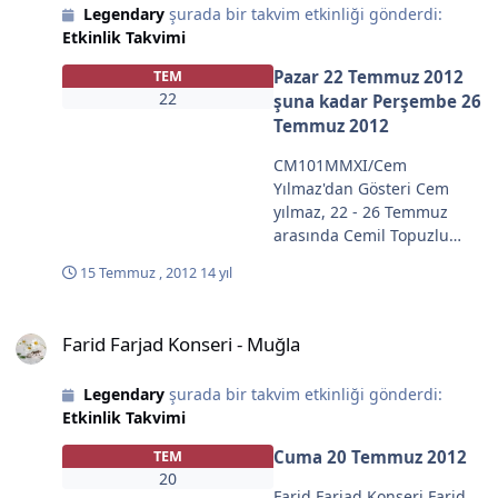
Legendary
şurada bir takvim etkinliği gönderdi:
Etkinlik Takvimi
Pazar 22 Temmuz 2012
TEM
22
şuna kadar
Perşembe 26
Temmuz 2012
CM101MMXI/Cem
Yılmaz'dan Gösteri Cem
yılmaz, 22 - 26 Temmuz
arasında Cemil Topuzlu
Harbiye'de Açıkhava
15 Temmuz , 2012
14 yıl
Tiyatrosu'nda. Tarih : 22 - 26
Temmuz 2012 Saat : 21:30
Farid Farjad Konseri - Muğla
Yer : Harbiye Cemil Topuzlu
Farid Farjad Konseri - Muğla
Açık Hava Tiyatrosu Şehir :
İstanbul Avrupa Yoğun istek
Legendary
şurada bir takvim etkinliği gönderdi:
üzerine Cem Yılmaz,
Etkinlik Takvimi
CM101MMXI/Fundamentals
gösterisinin müthiş
Cuma 20 Temmuz 2012
TEM
performansı ile Cemil
20
Topuzlu Harbiye Açıkhava
Farid Farjad Konseri Farid