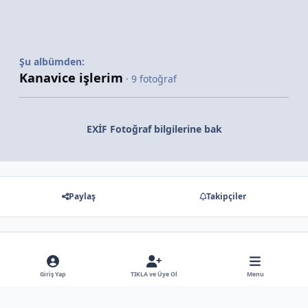
Şu albümden:
Kanavice işlerim
· 9 fotoğraf
EXİF Fotoğraf bilgilerine bak
Paylaş
Takipçiler
Gösterilecek hiç bir yorum yok
Giriş Yap
TIKLA ve Üye Ol
Menu