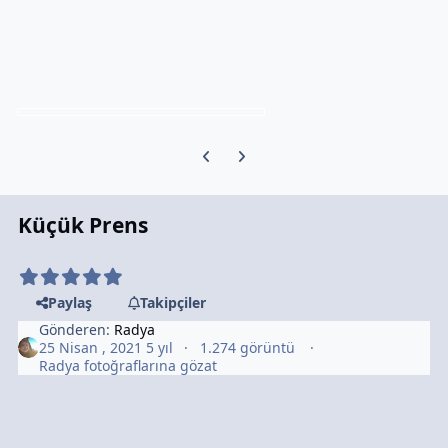
Previous carousel slide
Next carousel slide
Küçük Prens
Paylaş
Takipçiler
Gönderen:
Radya
25 Nisan , 2021
5 yıl
1.274 görüntü
Radya fotoğraflarına gözat