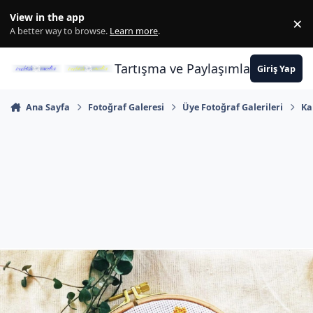
İçeriğe atla
View in the app
×
Di
A better way to browse.
Learn more
.
Tartışma ve Paylaşımların Merkez
Giriş Yap
Ana Sayfa
Fotoğraf Galeresi
Üye Fotoğraf Galerileri
Ka