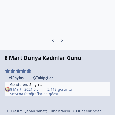
Previous carousel slide
Next carousel slide
8 Mart Dünya Kadınlar Günü
Paylaş
Takipçiler
Gönderen:
Smyrna
8 Mart , 2021
5 yıl
2.118 görüntü
Smyrna fotoğraflarına gözat
Bu resimi yapan sanatçı Hindistan’ın Trissur şehrinden