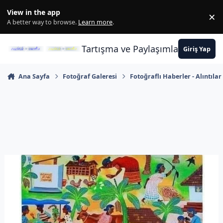
İçeriğe atla
View in the app
×
Di
A better way to browse.
Learn more
.
Tartışma ve Paylaşımların Merkez
Giriş Yap
Ana Sayfa
Fotoğraf Galeresi
Fotoğraflı Haberler - Alıntılar