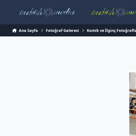
İçeriğe atla
Ana Sayfa
Fotoğraf Galeresi
Komik ve İlginç Fotoğrafl