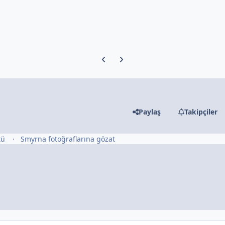
Previous carousel slide
Next carousel slide
Paylaş
Takipçiler
tü
Smyrna fotoğraflarına gözat