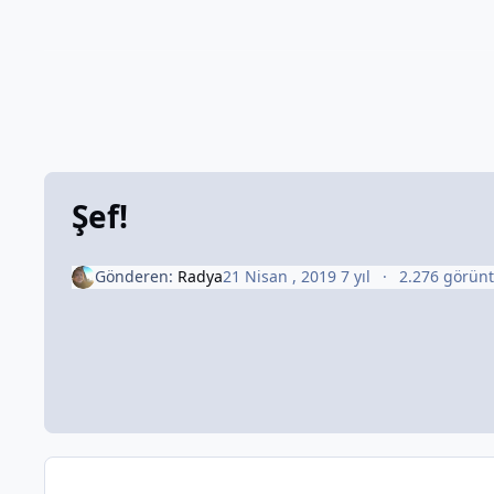
Şef!
Gönderen:
Radya
21 Nisan , 2019
7 yıl
2.276 görün