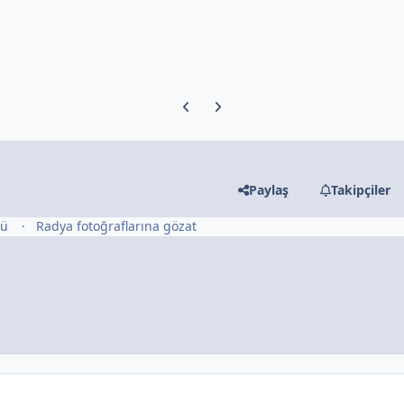
Previous carousel slide
Next carousel slide
Paylaş
Takipçiler
tü
Radya fotoğraflarına gözat