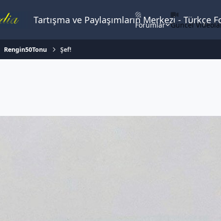
Tartışma ve Paylaşımların Merkezi - Türkçe 
Forumlar
Güncel Videola
Rengin50Tonu
Şef!