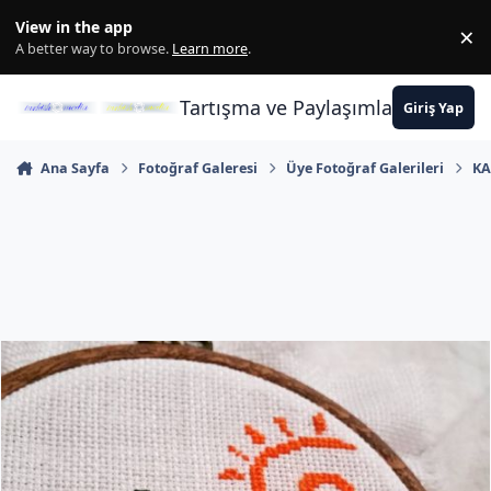
İçeriğe atla
View in the app
×
Di
A better way to browse.
Learn more
.
Tartışma ve Paylaşımların Merkez
Giriş Yap
Ana Sayfa
Fotoğraf Galeresi
Üye Fotoğraf Galerileri
KA