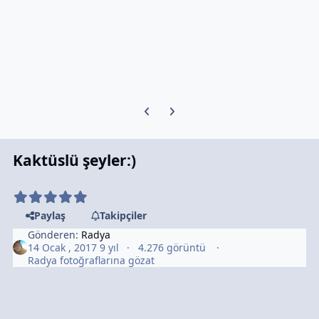
Previous carousel slide
Next carousel slide
Kaktüslü şeyler:)
Paylaş
Takipçiler
Gönderen:
Radya
14 Ocak , 2017
9 yıl
4.276 görüntü
Radya fotoğraflarına gözat