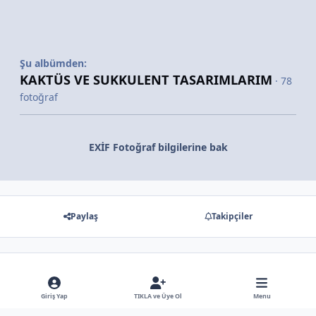
Şu albümden:
KAKTÜS VE SUKKULENT TASARIMLARIM
· 78
fotoğraf
EXİF Fotoğraf bilgilerine bak
Paylaş
Takipçiler
Gösterilecek hiç bir yorum yok
Giriş Yap
TIKLA ve Üye Ol
Menu