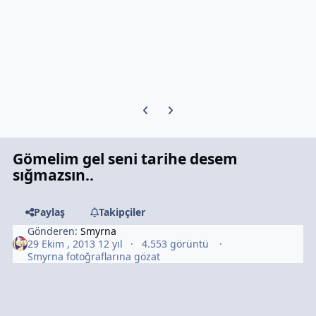
Previous carousel slide
Next carousel slide
Gömelim gel seni tarihe desem
sığmazsın..
Paylaş
Takipçiler
Gönderen:
Smyrna
29 Ekim , 2013
12 yıl
4.553 görüntü
Smyrna fotoğraflarına gözat