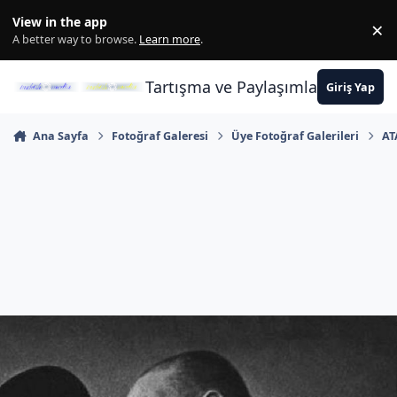
İçeriğe atla
View in the app
×
Di
A better way to browse.
Learn more
.
Tartışma ve Paylaşımların Merkez
Giriş Yap
Ana Sayfa
Fotoğraf Galeresi
Üye Fotoğraf Galerileri
AT