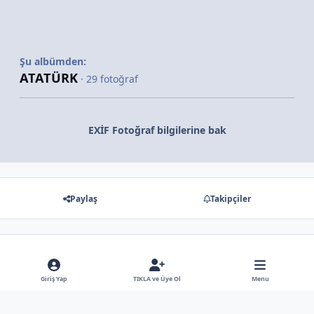
Şu albümden:
ATATÜRK
· 29 fotoğraf
EXİF Fotoğraf bilgilerine bak
Paylaş
Takipçiler
Gösterilecek hiç bir yorum yok
Giriş Yap
TIKLA ve Üye Ol
Menu