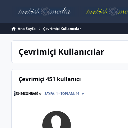
İçeriğe atla
Ana Sayfa
Çevrimiçi Kullanıcılar
Çevrimiçi Kullanıcılar
Çevrimiçi 451 kullanıcı
SON SAYFA
1
2
3
4
5
6
SONRAKI
SAYFA: 1 - TOPLAM: 16