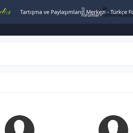
Tartışma ve Paylaşımların Merkezi - Türkçe 
Forumlar
Güncel Videola