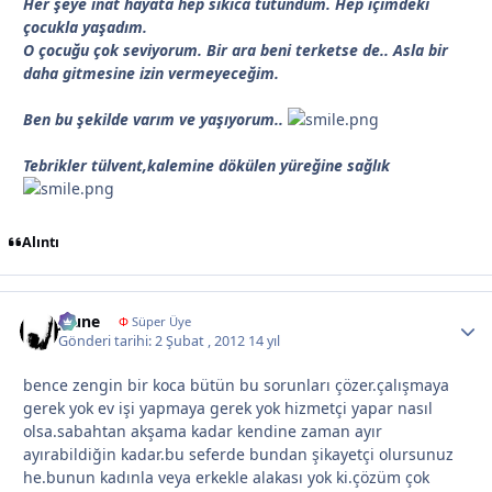
Her şeye inat hayata hep sıkıca tutundum. Hep içimdeki
çocukla yaşadım.
O çocuğu çok seviyorum. Bir ara beni terketse de.. Asla bir
daha gitmesine izin vermeyeceğim.
Ben bu şekilde varım ve yaşıyorum..
Tebrikler tülvent,kalemine dökülen yüreğine sağlık
Alıntı
jeune
Autho
Φ
Süper Üye
Gönderi tarihi:
2 Şubat , 2012
14 yıl
bence zengin bir koca bütün bu sorunları çözer.çalışmaya
gerek yok ev işi yapmaya gerek yok hizmetçi yapar nasıl
olsa.sabahtan akşama kadar kendine zaman ayır
ayırabildiğin kadar.bu seferde bundan şikayetçi olursunuz
he.bunun kadınla veya erkekle alakası yok ki.çözüm çok