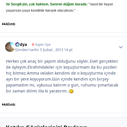
Ve
Sevgili jön, çok haklısın. Sanırım düğüm burada:
''nasıl bir hayat
yaşarsan yaşa kendinle barışık olacaksın.''
Alıntı
Radya
Autho
Φ
Süper Üye
Gönderi tarihi:
5 Şubat , 2012
14 yıl
Herkes çok anaç bir yapım olduğunu söyler..Evet gerçekten
de öyleyim.Etrafımdakiler için koşuşturmam da bu yüzden
hiç bitmez.Amma velakin kendimi de o koşuşturma içinde
ayrı bir yere koyuyorum.Gün içinde kendim için birşey
yapamadım mı, uykusuz kalırım o gün, ruhumu şımartacak
bir zaman dilimi illa ki yaratırım..
Alıntı