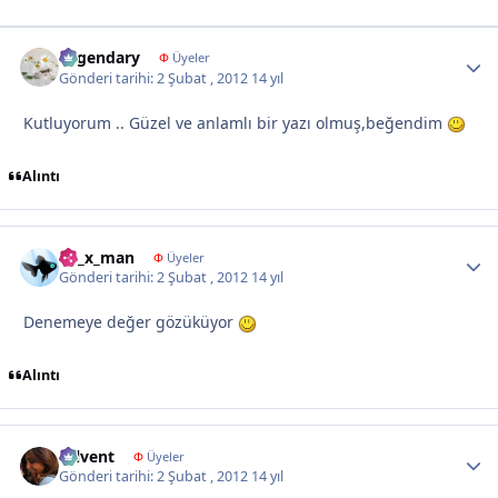
Legendary
Autho
Φ
Üyeler
Gönderi tarihi:
2 Şubat , 2012
14 yıl
Kutluyorum .. Güzel ve anlamlı bir yazı olmuş,beğendim
Alıntı
by_x_man
Autho
Φ
Üyeler
Gönderi tarihi:
2 Şubat , 2012
14 yıl
Denemeye değer gözüküyor
Alıntı
tülvent
Autho
Φ
Üyeler
Gönderi tarihi:
2 Şubat , 2012
14 yıl