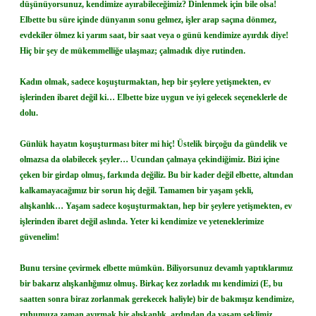
düşünüyorsunuz, kendimize ayırabileceğimiz? Dinlenmek için bile olsa!
Elbette bu süre içinde dünyanın sonu gelmez, işler arap saçına dönmez,
evdekiler ölmez ki yarım saat, bir saat veya o günü kendimize ayırdık diye!
Hiç bir şey de mükemmelliğe ulaşmaz; çalmadık diye rutinden.
Kadın olmak, sadece koşuşturmaktan, hep bir şeylere yetişmekten, ev
işlerinden ibaret değil ki… Elbette bize uygun ve iyi gelecek seçeneklerle de
dolu.
Günlük hayatın koşuşturması biter mi hiç! Üstelik birçoğu da gündelik ve
olmazsa da olabilecek şeyler… Ucundan çalmaya çekindiğimiz. Bizi içine
çeken bir girdap olmuş, farkında değiliz. Bu bir kader değil elbette, altından
kalkamayacağımız bir sorun hiç değil. Tamamen bir yaşam şekli,
alışkanlık… Yaşam sadece koşuşturmaktan, hep bir şeylere yetişmekten, ev
işlerinden ibaret değil aslında. Yeter ki kendimize ve yeteneklerimize
güvenelim!
Bunu tersine çevirmek elbette mümkün. Biliyorsunuz devamlı yaptıklarımız
bir bakarız alışkanlığımız olmuş. Birkaç kez zorladık mı kendimizi (E, bu
saatten sonra biraz zorlanmak gerekecek haliyle) bir de bakmışız kendimize,
ruhumuza zaman ayırmak bir alışkanlık, ardından da yaşam şeklimiz