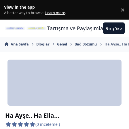
İçeriğe atla
View in the app
×
Di
A better way to browse.
Learn more
.
Tartışma ve Paylaşımların Merkez
Giriş Yap
Ana Sayfa
Bloglar
Genel
Bağ Bozumu
Ha Ayşe.. Ha E
Ha Ayşe.. Ha Ella...
(0 inceleme )