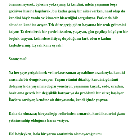
önemsemeyerek, öylesine yoksaymış ki kendini; adeta yaşamını boşa
geçiriyor hissine kapılarak, bu kadar geniş bir ailesi varken, nasıl olup da
kendini böyle yanlız ve kimsesiz hissettiğini sorguluyor. Farkında bile
olmadan kendine acıyor. Tek düze geçip giden hayatına bir renk gelmesini
istiyor. Ta derinlerde bir yerde hisseden, yaşayan, gün geçtikçe büyüyen bir
boşluk taşıyan, kelimelere ihtiyaç duyduğunu fark eden o kadını
keşfedivermiş. Eyvah ki ne eyvah!
Sonuç mu?
Ya her şeye yetişebilmek ve herkese zaman ayırabilme arzularıyla, kendisi
arasında bir denge kuruyor. Yaşam ritmini düzeltip kendini, gününü
dolayısıyla da yaşamını doğru yönetiyor, yaşamına küçük, sade, sıradan,
basit ama gerçek bir değişiklik katıyor ya da problemli bir süreç başlıyor.
İlaçlara sarılıyor, kendine ait dünyasında, kendi içinde yaşıyor.
Daha da olmazsa; bireyselleşip rollerinden arınarak, kendi kaderini çizme
yetisine sahip olduğuna karar veriyor.
Hal böyleyken, hala bir yarım saatimizin olamayacağını mı