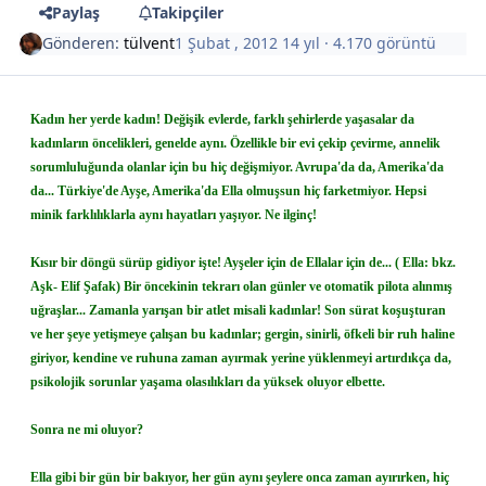
Paylaş
Takipçiler
Gönderen:
tülvent
1 Şubat , 2012
14 yıl
· 4.170 görüntü
Kadın her yerde kadın! Değişik evlerde, farklı şehirlerde yaşasalar da
kadınların öncelikleri, genelde aynı. Özellikle bir evi çekip çevirme, annelik
sorumluluğunda olanlar için bu hiç değişmiyor. Avrupa'da da, Amerika'da
da... Türkiye'de Ayşe, Amerika'da Ella olmuşsun hiç farketmiyor. Hepsi
minik farklılıklarla aynı hayatları yaşıyor. Ne ilginç!
Kısır bir döngü sürüp gidiyor işte! Ayşeler için de Ellalar için de... ( Ella: bkz.
Aşk- Elif Şafak) Bir öncekinin tekrarı olan günler ve otomatik pilota alınmış
uğraşlar... Zamanla yarışan bir atlet misali kadınlar! Son sürat koşuşturan
ve her şeye yetişmeye çalışan bu kadınlar; gergin, sinirli, öfkeli bir ruh haline
giriyor, kendine ve ruhuna zaman ayırmak yerine yüklenmeyi artırdıkça da,
psikolojik sorunlar yaşama olasılıkları da yüksek oluyor elbette.
Sonra ne mi oluyor?
Ella gibi bir gün bir bakıyor, her gün aynı şeylere onca zaman ayırırken, hiç