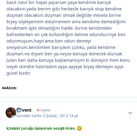
basit nasıl bir hayat yaşarsan yaşa kendinle barışık
olacaksın.yada benim gibi herkesle barışık olup kendine
düşman olacaksın.düşman olmak değilde mesela birine
bişey söyleyemem eleştiremem ama kendime demediğimi
bırakmam öyle olmadığım halde. birine kendimden
bahsederken en çok kullandığım kelime odundur.niye ben
odunmuyum.hayır.ama ben odun demeyi
seviyorum.kendimlen barışıkım çünkü, yada kendime
düşman.ne diyom ben ya.neyse konuya dönecek olursak
(ulan ben daha konuya başlamamışım ki döneyim hem konu
neydi olim)he hatırladım ayşe.ayşeye bişey demeyin ayşe
güzel kızdır
Alıntı
tülvent
Autho
Φ
Üyeler
Gönderi tarihi:
3 Şubat , 2012
14 yıl
İçindeki çocuğu öpüyorum sevgili Aries.