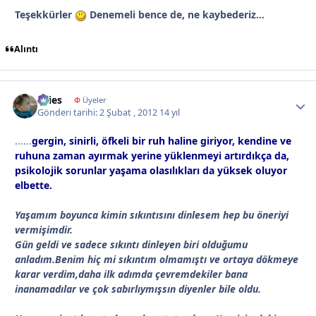
Teşekkürler
Denemeli bence de, ne kaybederiz...
Alıntı
Aries
Autho
Φ
Üyeler
Gönderi tarihi:
2 Şubat , 2012
14 yıl
......
gergin, sinirli, öfkeli bir ruh haline giriyor, kendine ve
ruhuna zaman ayırmak yerine yüklenmeyi artırdıkça da,
psikolojik sorunlar yaşama olasılıkları da yüksek oluyor
elbette.
Yaşamım boyunca kimin sıkıntısını dinlesem hep bu öneriyi
vermişimdir.
Gün geldi ve sadece sıkıntı dinleyen biri olduğumu
anladım.Benim hiç mi sıkıntım olmamıştı ve ortaya dökmeye
karar verdim,daha ilk adımda çevremdekiler bana
inanamadılar ve çok sabırlıymışsın diyenler bile oldu.