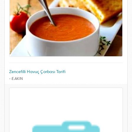
Zencefilli Havuç Çorbası Tarifi
-
E.AKIN