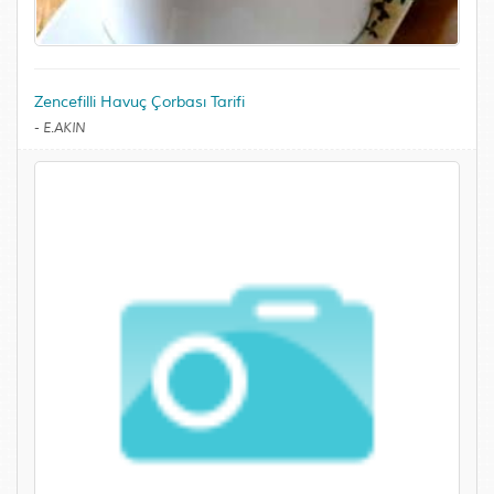
Zencefilli Havuç Çorbası Tarifi
-
E.AKIN