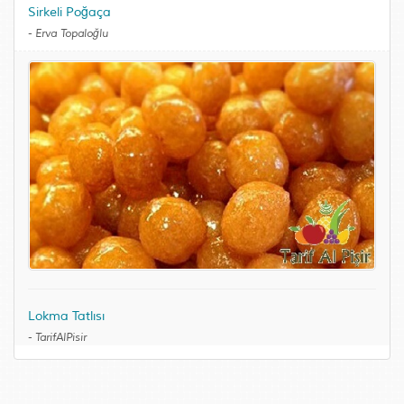
Sirkeli Poğaça
-
Erva Topaloğlu
Lokma Tatlısı
-
TarifAlPisir