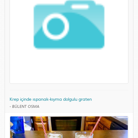
Krep içinde ıspanak-kıyma dolgulu graten
-
BÜLENT OSMA