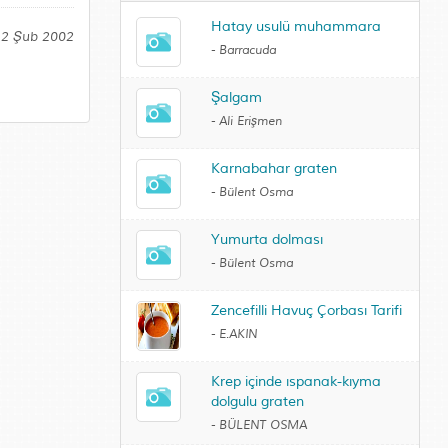
Hatay usulü muhammara
12 Şub 2002
-
Barracuda
Şalgam
-
Ali Erişmen
Karnabahar graten
-
Bülent Osma
Yumurta dolması
-
Bülent Osma
Zencefilli Havuç Çorbası Tarifi
-
E.AKIN
Krep içinde ıspanak-kıyma
dolgulu graten
-
BÜLENT OSMA