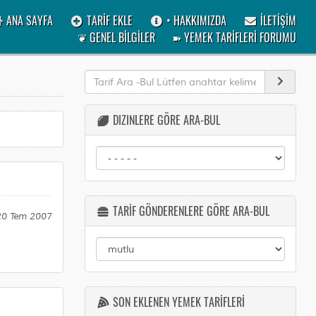
ANA SAYFA
TARİF EKLE
• HAKKIMIZDA
İLETİŞİM
❦ GENEL BİLGİLER
➽ YEMEK TARİFLERİ FORUMU
DIZINLERE GÖRE ARA-BUL
TARİF GÖNDERENLERE GÖRE ARA-BUL
 20 Tem 2007
SON EKLENEN YEMEK TARİFLERİ