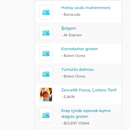
Hatay usulü muhammara
-
Barracuda
Şalgam
-
Ali Erişmen
Karnabahar graten
-
Bülent Osma
Yumurta dolması
-
Bülent Osma
Zencefilli Havuç Çorbası Tarifi
-
E.AKIN
Krep içinde ıspanak-kıyma
dolgulu graten
-
BÜLENT OSMA