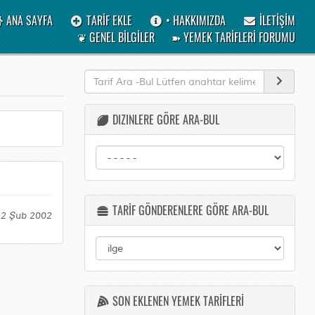
ANA SAYFA
TARİF EKLE
• HAKKIMIZDA
İLETİŞİM
❦ GENEL BİLGİLER
➽ YEMEK TARİFLERİ FORUMU
DIZINLERE GÖRE ARA-BUL
TARİF GÖNDERENLERE GÖRE ARA-BUL
12 Şub 2002
SON EKLENEN YEMEK TARİFLERİ