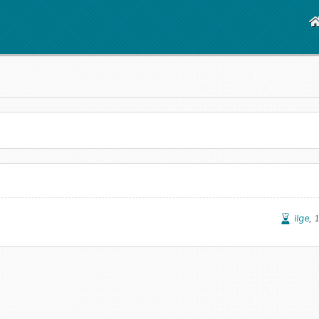
ilge
, 