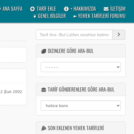
ANA SAYFA
TARİF EKLE
• HAKKIMIZDA
İLETİŞİM
❦ GENEL BİLGİLER
➽ YEMEK TARİFLERİ FORUMU
DIZINLERE GÖRE ARA-BUL
TARİF GÖNDERENLERE GÖRE ARA-BUL
12 Şub 2002
SON EKLENEN YEMEK TARİFLERİ