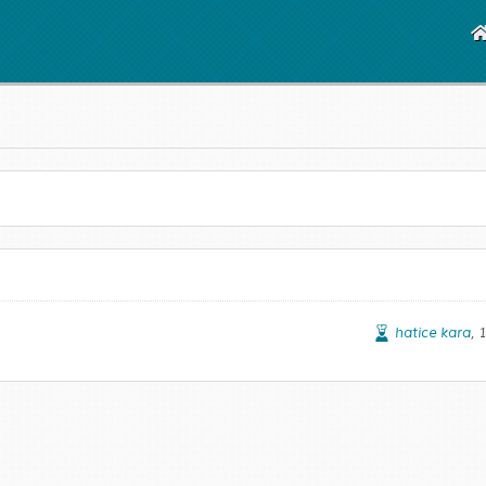
hatice kara
, 