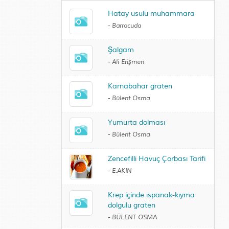
Hatay usulü muhammara
-
Barracuda
Şalgam
-
Ali Erişmen
Karnabahar graten
-
Bülent Osma
Yumurta dolması
-
Bülent Osma
Zencefilli Havuç Çorbası Tarifi
-
E.AKIN
Krep içinde ıspanak-kıyma
dolgulu graten
-
BÜLENT OSMA