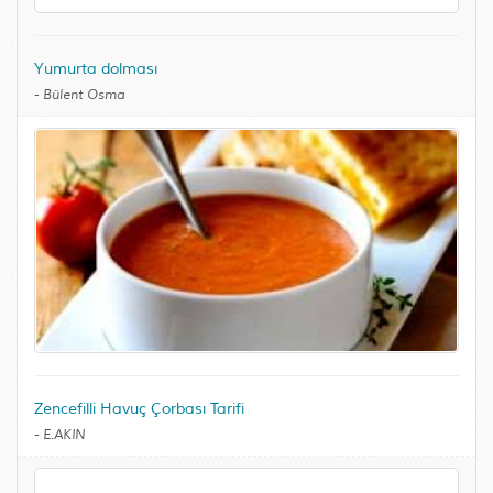
Yumurta dolması
-
Bülent Osma
Zencefilli Havuç Çorbası Tarifi
-
E.AKIN