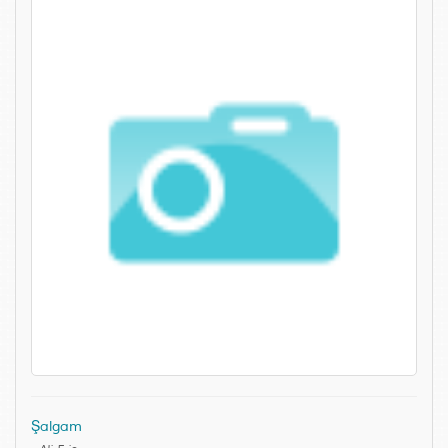
Şalgam