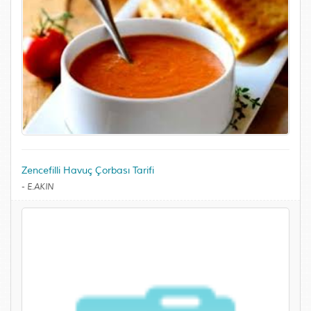
Zencefilli Havuç Çorbası Tarifi
-
E.AKIN