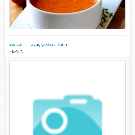
Zencefilli Havuç Çorbası Tarifi
-
E.AKIN