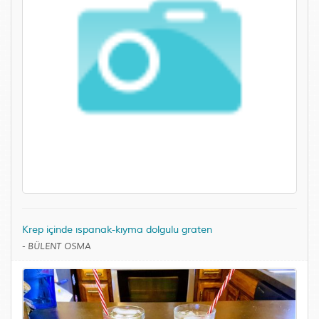
Krep içinde ıspanak-kıyma dolgulu graten
-
BÜLENT OSMA