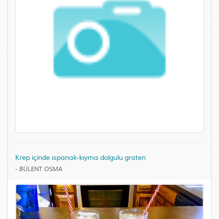
Krep içinde ıspanak-kıyma dolgulu graten
-
BÜLENT OSMA