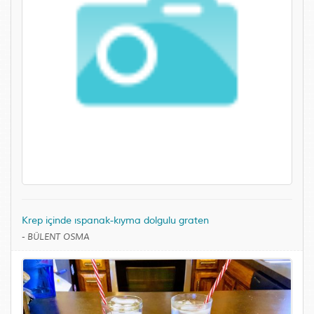
Krep içinde ıspanak-kıyma dolgulu graten
-
BÜLENT OSMA