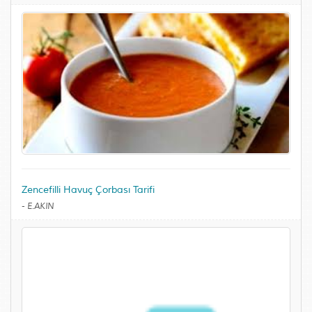
Zencefilli Havuç Çorbası Tarifi
-
E.AKIN